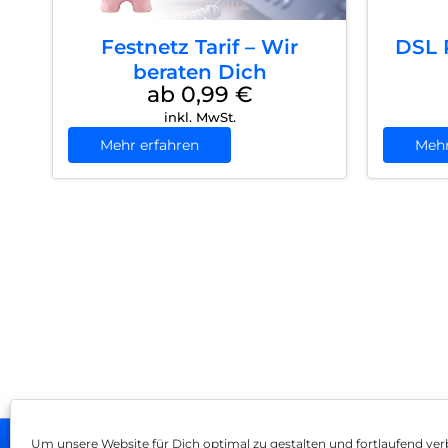
Festnetz Tarif – Wir
DSL R
beraten Dich
ab 0,99
€
inkl. MwSt.
Mehr erfahren
Mehr
Um unsere Website für Dich optimal zu gestalten und fortlaufend ver