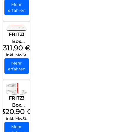
r Weiß
Mehr
erfahren
FRITZ!
Box
311,90
€
5590
inkl. MwSt.
Fiber
Weiß
Mehr
erfahren
FRITZ!
Box
320,90
€
6690
inkl. MwSt.
Kabel
Weiß
Mehr