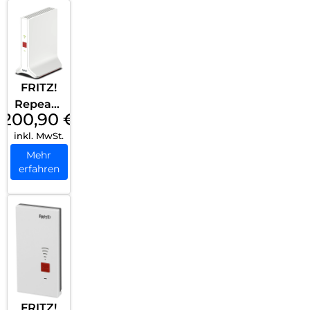
FRITZ!
Repeate
200,90
€
r 3000
inkl. MwSt.
AX Weiß
Mehr
erfahren
FRITZ!