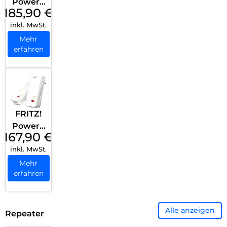
Powerli
185,90
€
ne 1260
inkl. MwSt.
WLAN
Set
Mehr
erfahren
Weiß
FRITZ!
Powerli
167,90
€
ne 1240
inkl. MwSt.
AX
WLAN
Mehr
erfahren
Set
Weiß
Alle anzeigen
Repeater