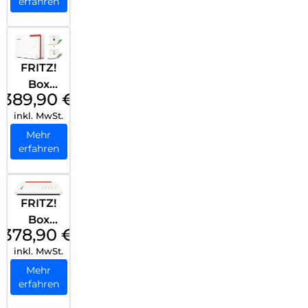
erfahren
FRITZ!
Box
389,90
€
5690
inkl. MwSt.
Pro
Weiß
Mehr
erfahren
FRITZ!
Box
378,90
€
7690
inkl. MwSt.
Weiß
Mehr
erfahren