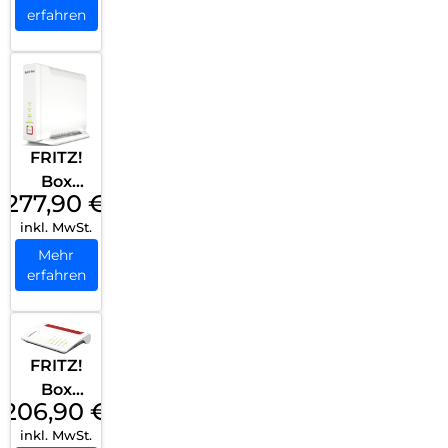
erfahren
FRITZ!
Box
277,90
€
4060
inkl. MwSt.
(Tarifver
marktu
Mehr
erfahren
ng)
Weiß
FRITZ!
Box
206,90
€
5530
inkl. MwSt.
Glasfase