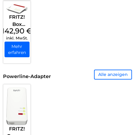
FRITZ!
Box
142,90
€
4050
inkl. MwSt.
Weiß
Mehr
erfahren
Alle anzeigen
Powerline-Adapter
FRITZ!