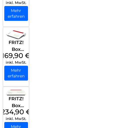
inkl. MwSt.
LTE
Weiß
Mehr
erfahren
FRITZ!
Box
169,90
€
7530 AX
inkl. MwSt.
(Tarifver
marktu
Mehr
erfahren
ng)
Weiß
FRITZ!
Box
234,90
€
7590 AX
inkl. MwSt.
Weiß
Mehr