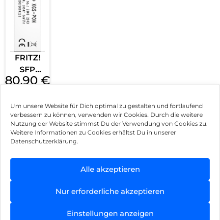
FRITZ!
SFP
80,90
€
XGS-
inkl. MwSt.
PON
Silber
Mehr
Um unsere Website für Dich optimal zu gestalten und fortlaufend
verbessern zu können, verwenden wir Cookies. Durch die weitere
erfahren
Nutzung der Website stimmst Du der Verwendung von Cookies zu.
Weitere Informationen zu Cookies erhältst Du in unserer
Datenschutzerklärung.
Impressum
Alle akzeptieren
AGB
Datenschutz
Nur erforderliche akzeptieren
Vertrag widerrufen
Einstellungen anzeigen