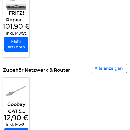
FRITZ!
Repeate
101,90
€
r 1200
inkl. MwSt.
AX Weiß
Mehr
erfahren
Alle anzeigen
Zubehör Netzwerk & Router
Goobay
CAT 5e
12,90
€
Patchka
inkl. MwSt.
bel