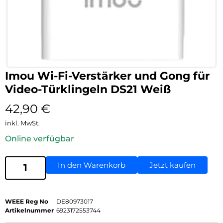
Imou Wi-Fi-Verstärker und Gong für
Video-Türklingeln DS21 Weiß
42,90
€
inkl. MwSt.
Online verfügbar
In den Warenkorb
Jetzt kaufen
WEEE Reg No
DE80973017
Artikelnummer
6923172553744