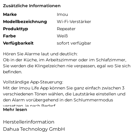
Zusätzliche Informationen
Marke
Imou
Modellbezeichnung
Wi-Fi-Verstärker
Produkttyp
Repeater
Farbe
Weiß
Verfügbarkeit
sofort verfügbar
Hören Sie Alarme laut und deutlich:
Ob in der Küche, im Arbeitszimmer oder im Schlafzimmer,
Sie werden die Klingelzeichen nie verpassen, egal wo Sie sich
befinden.
Vollständige App-Steuerung:
Mit der Imou Life App können Sie ganz einfach zwischen 3
verschiedenen Tönen wählen, die Lautstärke einstellen und
den Alarm vorübergehend in den Schlummermodus
versetzen, je nach Bedarf.
Mehr lesen
Duale Antenne:
Herstellerinformation
Es wird eine 2,4-GHz-WLAN-Netzwerkverbindung unterstützt
und mit den zwei Antennen wird eine große Reichweite
Dahua Technology GmbH
abgedeckt.