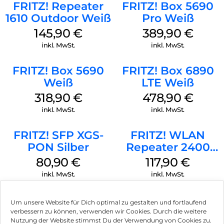
FRITZ! Repeater
FRITZ! Box 5690
1610 Outdoor Weiß
Pro Weiß
145,90
€
389,90
€
inkl. MwSt.
inkl. MwSt.
FRITZ! Box 5690
FRITZ! Box 6890
Weiß
LTE Weiß
318,90
€
478,90
€
inkl. MwSt.
inkl. MwSt.
FRITZ! SFP XGS-
FRITZ! WLAN
PON Silber
Repeater 2400
Weiß
80,90
€
117,90
€
inkl. MwSt.
inkl. MwSt.
Um unsere Website für Dich optimal zu gestalten und fortlaufend
verbessern zu können, verwenden wir Cookies. Durch die weitere
Nutzung der Website stimmst Du der Verwendung von Cookies zu.