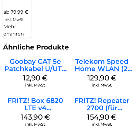
ab 79,99 €
inkl. MwSt.
Mehr
erfahren
Ähnliche Produkte
Goobay CAT 5e
Telekom Speed
Patchkabel U/UTP
Home WLAN (2.
Grau
Gen) Schwarz
12,90
€
129,90
€
inkl. MwSt.
inkl. MwSt.
FRITZ! Box 6820
FRITZ! Repeater
LTE v4
2700 (für
(Tarifvermarktung)
Tarifvermarktung)
143,90
€
154,90
€
Weiß
Weiß
inkl. MwSt.
inkl. MwSt.