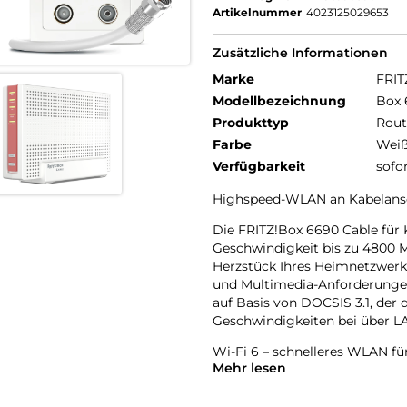
Artikelnummer
4023125029653
Zusätzliche Informationen
Marke
FRIT
Modellbezeichnung
Box 
Produkttyp
Rout
Farbe
Wei
Verfügbarkeit
sofo
Highspeed-WLAN an Kabelansc
Die FRITZ!Box 6690 Cable für
Geschwindigkeit bis zu 4800 M
Herzstück Ihres Heimnetzwerks
und Multimedia-Anforderungen.
auf Basis von DOCSIS 3.1, der
Geschwindigkeiten bei über L
Wi-Fi 6 – schnelleres WLAN für
Mehr lesen
Wi-Fi 6 ist der neueste und s
höhere Geschwindigkeiten al