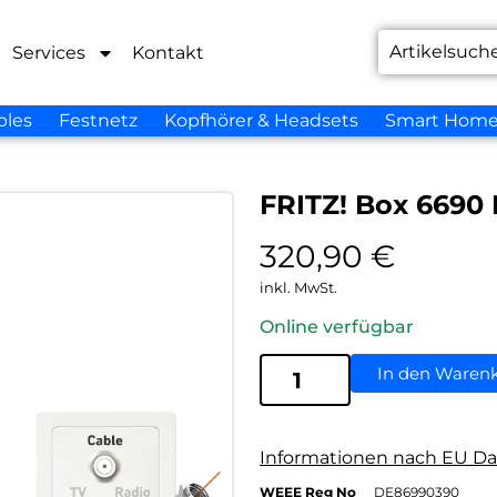
Services
Kontakt
bles
Festnetz
Kopfhörer & Headsets
Smart Hom
FRITZ! Box 6690
320,90
€
inkl. MwSt.
Online verfügbar
In den Waren
Informationen nach EU Da
WEEE Reg No
DE86990390