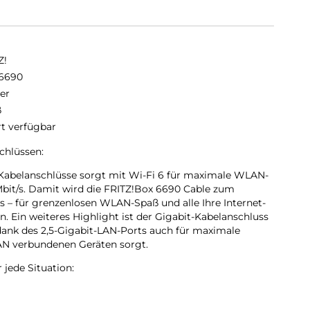
Z!
6690
er
ß
rt verfügbar
hlüssen:
 Kabelanschlüsse sorgt mit Wi-Fi 6 für maximale WLAN-
bit/s. Damit wird die FRITZ!Box 6690 Cable zum
 – für grenzenlosen WLAN-Spaß und alle Ihre Internet-
 Ein weiteres Highlight ist der Gigabit-Kabelanschluss
 dank des 2,5-Gigabit-LAN-Ports auch für maximale
AN verbundenen Geräten sorgt.
 jede Situation:
chnellste WLAN-Standard und erreicht bis zu 40 Prozent
s frühere WLAN-Generationen. Mit dem Highspeed-WLAN