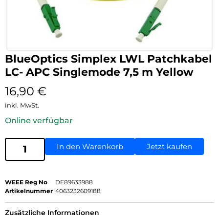
BlueOptics Simplex LWL Patchkabel
LC- APC Singlemode 7,5 m Yellow
16,90
€
inkl. MwSt.
Online verfügbar
In den Warenkorb
Jetzt kaufen
WEEE Reg No
DE89633988
Artikelnummer
4063232609188
Zusätzliche Informationen