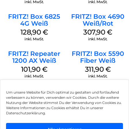
Weiß
inkl. MwSt.
inkl. MwSt.
FRITZ! Box 6825
FRITZ! Box 4690
4G Weiß
Weiß/Rot
128,90
€
307,90
€
inkl. MwSt.
inkl. MwSt.
FRITZ! Repeater
FRITZ! Box 5590
1200 AX Weiß
Fiber Weiß
101,90
€
311,90
€
inkl. MwSt.
inkl. MwSt.
Um unsere Website für Dich optimal zu gestalten und fortlaufend
verbessern zu können, verwenden wir Cookies. Durch die weitere
Nutzung der Website stimmst Du der Verwendung von Cookies zu.
Impressum
Weitere Informationen zu Cookies erhältst Du in unserer
Datenschutzerklärung.
AGB
Datenschutz