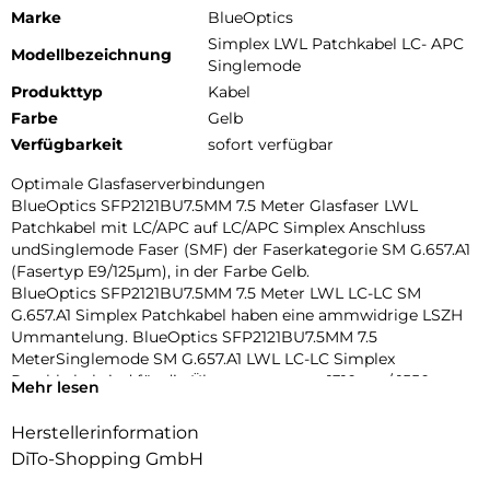
Marke
BlueOptics
Simplex LWL Patchkabel LC- APC
Modellbezeichnung
Singlemode
Produkttyp
Kabel
Farbe
Gelb
Verfügbarkeit
sofort verfügbar
Optimale Glasfaserverbindungen
BlueOptics SFP2121BU7.5MM 7.5 Meter Glasfaser LWL
Patchkabel mit LC/APC auf LC/APC Simplex Anschluss
undSinglemode Faser (SMF) der Faserkategorie SM G.657.A1
(Fasertyp E9/125µm), in der Farbe Gelb.
BlueOptics SFP2121BU7.5MM 7.5 Meter LWL LC-LC SM
G.657.A1 Simplex Patchkabel haben eine ammwidrige LSZH
Ummantelung. BlueOptics SFP2121BU7.5MM 7.5
MeterSinglemode SM G.657.A1 LWL LC-LC Simplex
Patchkabel sind für die Übertragung von 1310nm / 1550nm
Mehr lesen
Signalen ausgelegt und eignen sichbeispielsweise für die
Verbindung von Patchpanel Ports untereinander oder dem
Herstellerinformation
damit verbundenen Anschluss von optischenTransceivern.
DiTo-Shopping GmbH
Beste Dämpfungswerte