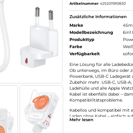
Artikelnummer
4252011910830
Zusätzliche Informationen
Marke
4Sm
Modellbezeichnung
6in1
Produkttyp
Pow
Farbe
Wei
Verfügbarkeit
sofo
Eine Lösung für alle Ladebedür
Ob unterwegs, im Büro oder z
Powerbank, USB-C Ladegerät un
Zubehör mehr. USB-C, USB-A, 
Ladehülle und alle Apple Watc
Kabel ist ebenfalls dabei – dam
Kompatibilitätsprobleme.
Kabellos und kompatibel mit ei
Laden ohne Kabel – einfach auf
Mehr lesen
kompatibel mit TWS-Kopfhörern
Smartphones sowie Apple Watch