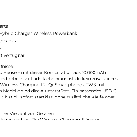
arts
 Hybrid Charger Wireless Powerbank
erbanks
ß
rt verfügbar
fnisse:
u Hause – mit dieser Kombination aus 10.000mAh
d kabelloser Ladefläche brauchst du kein zusätzliches
Wireless Charging für Qi-Smartphones, TWS mit
h Modelle sind direkt unterstützt. Ein passendes USB-C
it bist du sofort startklar, ohne zusätzliche Käufe oder
ner Vielzahl von Geräten:
legen und los. Die Wireless-Charging-Fläche ist
 mit kabelloser Ladehülle, allen gängigen Qi-fähigen
 Modellen der Serien Ultra, Series 2-10 und SE. Ideal