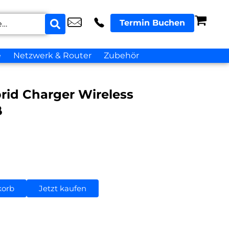
Termin Buchen
e
Netzwerk & Router
Zubehör
rid Charger Wireless
ß
korb
Jetzt kaufen