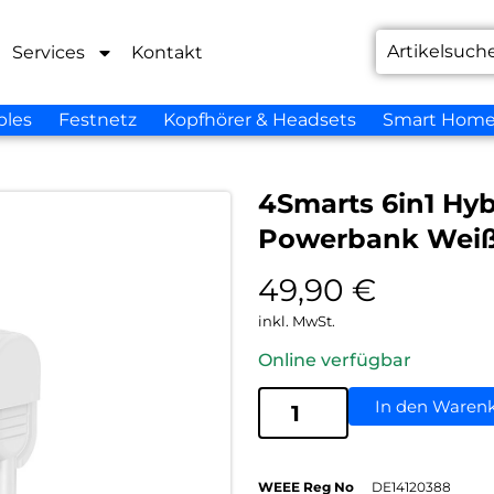
Services
Kontakt
bles
Festnetz
Kopfhörer & Headsets
Smart Hom
4Smarts 6in1 Hyb
Powerbank Wei
49,90
€
inkl. MwSt.
Online verfügbar
In den Waren
WEEE Reg No
DE14120388