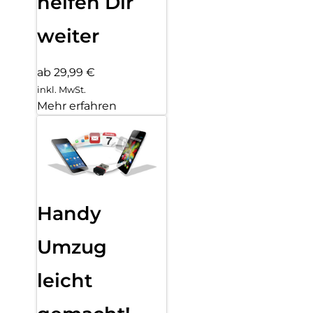
helfen Dir
weiter
ab 29,99 €
inkl. MwSt.
Mehr erfahren
Handy
Umzug
leicht