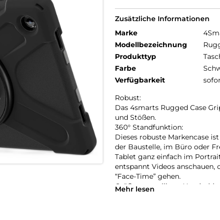
Zusätzliche Informationen
Marke
4Sm
Modellbezeichnung
Rugg
Produkttyp
Tasc
Farbe
Schw
Verfügbarkeit
sofo
Robust:
Das 4smarts Rugged Case Grip 
und Stößen.
360° Standfunktion:
Dieses robuste Markencase ist 
der Baustelle, im Büro oder Fre
Tablet ganz einfach im Portra
entspannt Videos anschauen, o
“Face-Time” gehen.
Größenverstellbare Handschlau
Mehr lesen
Die Handschlaufe bietet Komfor
Zeichnungen betrachtet, bearbe
oder auch nur die E-Mails gec