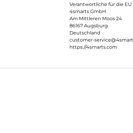
Verschlussfähige Aussparunge
Verantwortliche für die EU
Die passgenauen Bedienelemen
4smarts GmbH
erhalten die perfekte Bedienba
Am Mittleren Moos 24
den Rundumschutz deines Tabl
86167 Augsburg
Deutschland
customer-service@4smar
https://4smarts.com