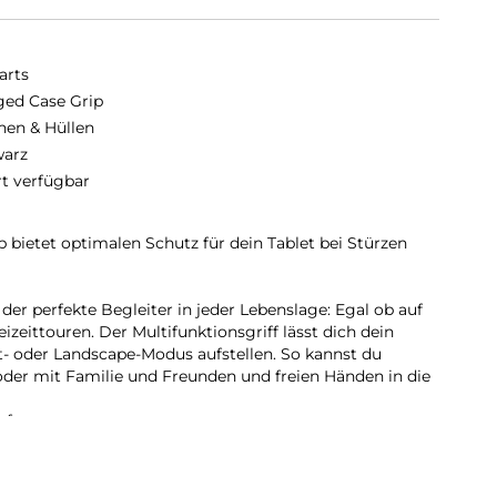
arts
ed Case Grip
hen & Hüllen
arz
rt verfügbar
bietet optimalen Schutz für dein Tablet bei Stürzen
der perfekte Begleiter in jeder Lebenslage: Egal ob auf
izeittouren. Der Multifunktionsgriff lässt dich dein
it- oder Landscape-Modus aufstellen. So kannst du
der mit Familie und Freunden und freien Händen in die
fe:
t und (Griff-)Sicherheit: So können absturzfrei
itet oder präsentiert, die Route durch die Stadt studiert
heckt werden.