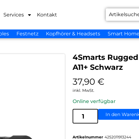
Services
Kontakt
bles
Festnetz
Kopfhörer & Headsets
Smart Hom
4Smarts Rugged 
A11+ Schwarz
37,90
€
inkl. MwSt.
Online verfügbar
In den Waren
Artikelnummer
4252011913244