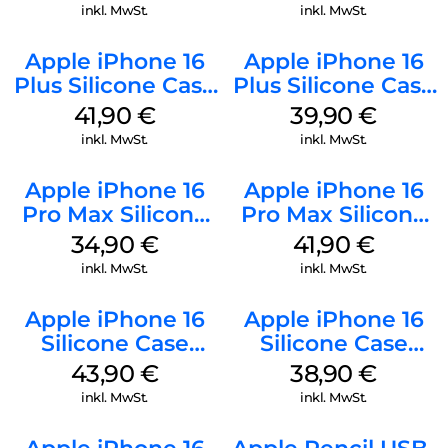
Gray
inkl. MwSt.
inkl. MwSt.
Apple iPhone 16
Apple iPhone 16
Plus Silicone Case
Plus Silicone Case
MagSafe Stone
MagSafe Plum
41,90
€
39,90
€
Gray
inkl. MwSt.
inkl. MwSt.
Apple iPhone 16
Apple iPhone 16
Pro Max Silicone
Pro Max Silicone
Case MagSafe
Case MagSafe
34,90
€
41,90
€
Denim
Ultramarine
inkl. MwSt.
inkl. MwSt.
Apple iPhone 16
Apple iPhone 16
Silicone Case
Silicone Case
MagSafe Plum
MagSafe
43,90
€
38,90
€
Ultramarine
inkl. MwSt.
inkl. MwSt.