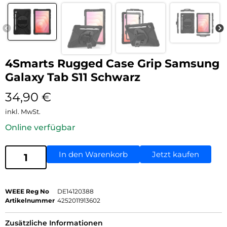
4Smarts Rugged Case Grip Samsung
Galaxy Tab S11 Schwarz
34,90
€
inkl. MwSt.
Online verfügbar
In den Warenkorb
Jetzt kaufen
WEEE Reg No
DE14120388
Artikelnummer
4252011913602
Zusätzliche Informationen