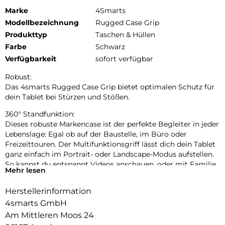
Marke
4Smarts
Modellbezeichnung
Rugged Case Grip
Produkttyp
Taschen & Hüllen
Farbe
Schwarz
Verfügbarkeit
sofort verfügbar
Robust:
Das 4smarts Rugged Case Grip bietet optimalen Schutz für
dein Tablet bei Stürzen und Stößen.
360° Standfunktion:
Dieses robuste Markencase ist der perfekte Begleiter in jeder
Lebenslage: Egal ob auf der Baustelle, im Büro oder
Freizeittouren. Der Multifunktionsgriff lässt dich dein Tablet
ganz einfach im Portrait- oder Landscape-Modus aufstellen.
So kannst du entspannt Videos anschauen, oder mit Familie
Mehr lesen
und Freunden und freien Händen in die “Face-Time” gehen.
Herstellerinformation
Größenverstellbare Handschlaufe:
Die Handschlaufe bietet Komfort und (Griff-)Sicherheit: So
4smarts GmbH
können absturzfrei Zeichnungen betrachtet, bearbeitet oder
Am Mittleren Moos 24
präsentiert, die Route durch die Stadt studiert oder auch nur