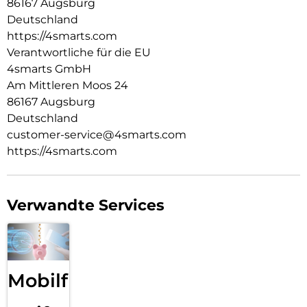
86167 Augsburg
die E-Mails gecheckt werden.
Deutschland
Verschlussfähige Aussparungen:
https://4smarts.com
Die passgenauen Bedienelemente des Rugged Case Grip für
Verantwortliche für die EU
Samsung Galaxy Tab S11 erhalten die perfekte Bedienbarkeit
4smarts GmbH
deines Tablets. Außerdem lässt sich die Hülle für den
Am Mittleren Moos 24
Rundumschutz deines Tablets ganz einfach montieren.
86167 Augsburg
Deutschland
customer-service@4smarts.com
https://4smarts.com
Verwandte Services
Mobilfunk