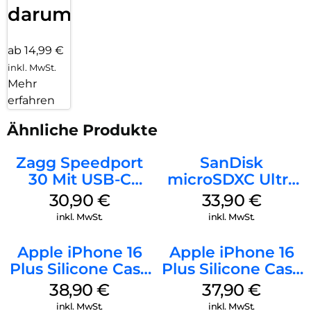
darum!
ab 14,99 €
inkl. MwSt.
Mehr
erfahren
Ähnliche Produkte
Zagg Speedport
SanDisk
30 Mit USB-C
microSDXC Ultra
Kabel Weiß
128 GB + Adapter
30,90
€
33,90
€
Mobile
inkl. MwSt.
inkl. MwSt.
Apple iPhone 16
Apple iPhone 16
Plus Silicone Case
Plus Silicone Case
MagSafe Denim
MagSafe Lake
38,90
€
37,90
€
Green
inkl. MwSt.
inkl. MwSt.