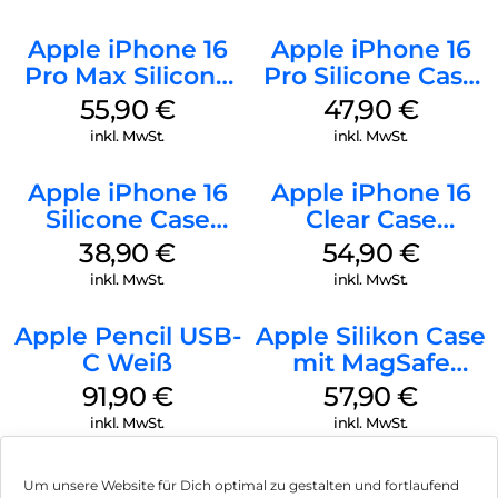
Apple iPhone 16
Apple iPhone 16
Pro Max Silicone
Pro Silicone Case
Case MagSafe
MagSafe Denim
55,90
€
47,90
€
Stone Gray
inkl. MwSt.
inkl. MwSt.
Apple iPhone 16
Apple iPhone 16
Silicone Case
Clear Case
MagSafe
MagSafe
38,90
€
54,90
€
Ultramarine
Transparent
inkl. MwSt.
inkl. MwSt.
Apple Pencil USB-
Apple Silikon Case
C Weiß
mit MagSafe
iPhone 14 Pro
91,90
€
57,90
€
(PRODUCT)RED
inkl. MwSt.
inkl. MwSt.
Um unsere Website für Dich optimal zu gestalten und fortlaufend