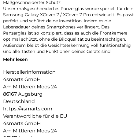
Maßgeschneiderter Schutz:
Unser maßgeschneidertes Panzerglas wurde speziell für dein
Samsung Galaxy XCover 7 / XCover 7 Pro entwickelt. Es passt
perfekt und schützt deine Investition, indem es die
Lebensdauer deines Smartphones verlängert. Das
Panzerglas ist so konzipiert, dass es auch die Frontkamera
optimal schützt, ohne die Bildqualität zu beeinträchtigen.
Außerdem bleibt die Gesichtserkennung voll funktionsfähig
und alle Tasten und Funktionen deines Geräts sind
uneingeschränkt nutzbar.
Mehr lesen
Einfache Montage:
Herstellerinformation
Unser Second Glass ist nicht nur robust, sondern auch
4smarts GmbH
einfacher zu montieren als eine Panzerfolie. Mit dem
mitgelieferten Reinigungsset lässt sich das Schutzglas
Am Mittleren Moos 24
staubfrei anbringen. Und wenn es Zeit ist, das Glas
86167 Augsburg
auszutauschen, ist das genauso einfach. Mit unserem Second
Deutschland
Glass erhalten Sie einen effektiven und benutzerfreundlichen
https://4smarts.com
Displayschutz für Ihr mobiles Gerät.
Verantwortliche für die EU
Kristallklare Qualität:
4smarts GmbH
Der Displayschutz bietet nicht nur optimalen Schutz für dein
Am Mittleren Moos 24
Smartphone, sondern garantiert auch die uneingeschränkte