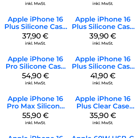
Mobile
inkl. MwSt.
inkl. MwSt.
Apple iPhone 16
Apple iPhone 16
Plus Silicone Case
Plus Silicone Case
MagSafe Lake
MagSafe Plum
37,90
€
39,90
€
Green
inkl. MwSt.
inkl. MwSt.
Apple iPhone 16
Apple iPhone 16
Pro Silicone Case
Plus Silicone Case
MagSafe Black
MagSafe Stone
54,90
€
41,90
€
Gray
inkl. MwSt.
inkl. MwSt.
Apple iPhone 16
Apple iPhone 16
Pro Max Silicone
Plus Clear Case
Case MagSafe
MagSafe
55,90
€
35,90
€
Stone Gray
Transparent
inkl. MwSt.
inkl. MwSt.