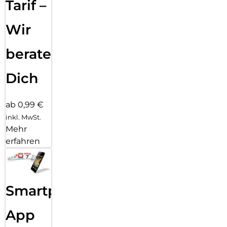
Tarif –
Gesamtleistung von 15W und ist optimal kompatibel mit
iPhones, die MagSafe-fähig sind – sogar durch ein
Wir
magnetisches Case hindurch.
beraten
Dich
ab 0,99 €
inkl. MwSt.
Mehr
erfahren
Smartphone
App