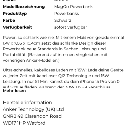
Modellbezeichnung
MagGo Powerbank
Produkttyp
Powerbanks
Farbe
Schwarz
Verfügbarkeit
sofort verfügbar
Power, so schlank wie nie: Mit einem Maß von gerade einmal
1,47 x 7,06 x 10,4cm setzt das schlanke Design dieser
Powerbank neue Standards in Sachen Leistung und
Portabilität. (Basierend auf internen Vergleichen mit
vorherigen Anker-Modellen.)
Ultra-schnelles, kabelloses Laden mit 15W: Lade deine Geräte
zu jeder Zeit mit kabelloser Qi2-Technologie und 15W
Leistung. In nur 51 Min. kannst du dein iPhone 15 Pro von 0
auf 50% aufladen, während der 30W USB-C-Anschluss
Mehr lesen
umfangreiche Kompatibilität bietet.
Herstellerinformation
Ergonomisches Design & verbesserte Tragbarkeit: Die
Kombination aus mattem UV-Finish und robustem
Anker Technology (UK) Ltd
Metallrahmen ergibt einen besonders hohen Nutzerkomfort.
GNR8 49 Clarendon Road
Dieser wird durch die Aerogel-Wärmeisolierung, die die
WD17 1HP Watford
Powerbank kühlt, verstärkt.