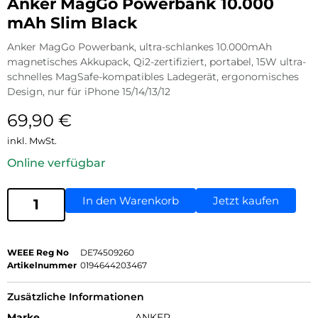
Anker MagGo Powerbank 10.000
mAh Slim Black
Anker MagGo Powerbank, ultra-schlankes 10.000mAh
magnetisches Akkupack, Qi2-zertifiziert, portabel, 15W ultra-
schnelles MagSafe-kompatibles Ladegerät, ergonomisches
Design, nur für iPhone 15/14/13/12
69,90
€
inkl. MwSt.
Online verfügbar
In den Warenkorb
Jetzt kaufen
WEEE Reg No
DE74509260
Artikelnummer
0194644203467
Zusätzliche Informationen
Marke
ANKER