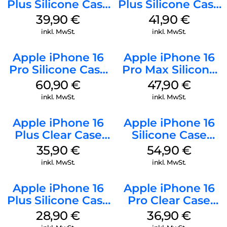
Plus Silicone Case
Plus Silicone Case
MagSafe Plum
MagSafe Stone
39,90
€
41,90
€
Gray
inkl. MwSt.
inkl. MwSt.
Apple iPhone 16
Apple iPhone 16
Pro Silicone Case
Pro Max Silicone
MagSafe Stone
Case MagSafe
60,90
€
47,90
€
Gray
Black
inkl. MwSt.
inkl. MwSt.
Apple iPhone 16
Apple iPhone 16
Plus Clear Case
Silicone Case
MagSafe
MagSafe Lake
35,90
€
54,90
€
Transparent
Green
inkl. MwSt.
inkl. MwSt.
Apple iPhone 16
Apple iPhone 16
Plus Silicone Case
Pro Clear Case
MagSafe Black
MagSafe
28,90
€
36,90
€
Transparent