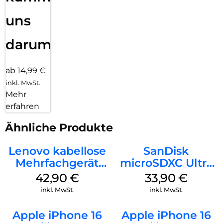
uns
darum!
ab 14,99 €
inkl. MwSt.
Mehr
erfahren
Ähnliche Produkte
Lenovo kabellose
SanDisk
Mehrfachgerät
microSDXC Ultra
Luna Grey
128 GB + Adapter
42,90
€
33,90
€
Mobile
inkl. MwSt.
inkl. MwSt.
Apple iPhone 16
Apple iPhone 16