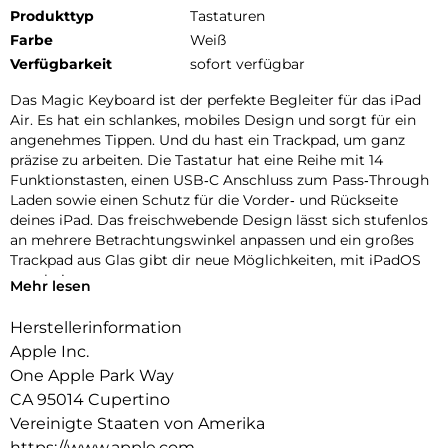
Produkttyp
Tastaturen
Farbe
Weiß
Verfügbarkeit
sofort verfügbar
Das Magic Keyboard ist der perfekte Begleiter für das iPad
Air. Es hat ein schlankes, mobiles Design und sorgt für ein
angenehmes Tippen. Und du hast ein Trackpad, um ganz
präzise zu arbeiten. Die Tastatur hat eine Reihe mit 14
Funktions­tasten, einen USB‑C Anschluss zum Pass‑Through
Laden sowie einen Schutz für die Vorder‑ und Rückseite
deines iPad. Das frei­schwebende Design lässt sich stufenlos
an mehrere Betrachtungs­winkel anpassen und ein großes
Trackpad aus Glas gibt dir neue Möglichkeiten, mit iPadOS
zu arbeiten.
Mehr lesen
Herstellerinformation
Apple Inc.
One Apple Park Way
CA 95014 Cupertino
Vereinigte Staaten von Amerika
https://www.apple.com