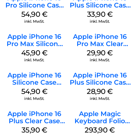
Pro Silicone Case
Plus Silicone Case
MagSafe Black
MagSafe Lake
54,90
€
33,90
€
Green
inkl. MwSt.
inkl. MwSt.
Apple iPhone 16
Apple iPhone 16
Pro Max Silicone
Pro Max Clear
Case MagSafe
Case MagSafe
45,90
€
29,90
€
Ultramarine
Transparent
inkl. MwSt.
inkl. MwSt.
Apple iPhone 16
Apple iPhone 16
Silicone Case
Plus Silicone Case
MagSafe Lake
MagSafe Black
54,90
€
28,90
€
Green
inkl. MwSt.
inkl. MwSt.
Apple iPhone 16
Apple Magic
Plus Clear Case
Keyboard Folio
MagSafe
iPad 10.9″ (10.Gen.)
35,90
€
293,90
€