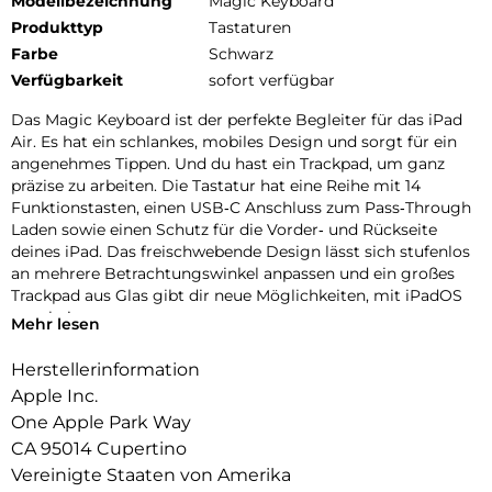
Modellbezeichnung
Magic Keyboard
Produkttyp
Tastaturen
Farbe
Schwarz
Verfügbarkeit
sofort verfügbar
Das Magic Keyboard ist der perfekte Begleiter für das iPad
Air. Es hat ein schlankes, mobiles Design und sorgt für ein
angenehmes Tippen. Und du hast ein Trackpad, um ganz
präzise zu arbeiten. Die Tastatur hat eine Reihe mit 14
Funktions­tasten, einen USB‑C Anschluss zum Pass‑Through
Laden sowie einen Schutz für die Vorder‑ und Rückseite
deines iPad. Das frei­schwebende Design lässt sich stufenlos
an mehrere Betrachtungs­winkel anpassen und ein großes
Trackpad aus Glas gibt dir neue Möglichkeiten, mit iPadOS
zu arbeiten.
Mehr lesen
Herstellerinformation
Apple Inc.
One Apple Park Way
CA 95014 Cupertino
Vereinigte Staaten von Amerika