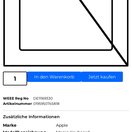
In den Warenkorb
Jetzt kaufen
WEEE Reg No
DE11169330
Artikelnummer
0195950745818
Zusätzliche Informationen
Marke
Apple