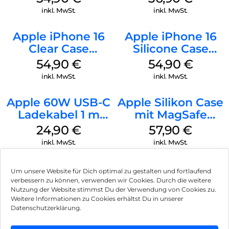
Transparent
inkl. MwSt.
inkl. MwSt.
Apple iPhone 16
Apple iPhone 16
Clear Case
Silicone Case
MagSafe
MagSafe Lake
54,90
€
54,90
€
Transparent
Green
inkl. MwSt.
inkl. MwSt.
Apple 60W USB-C
Apple Silikon Case
Ladekabel 1 m
mit MagSafe
Weiß
iPhone 14 Pro
24,90
€
57,90
€
(PRODUCT)RED
inkl. MwSt.
inkl. MwSt.
Um unsere Website für Dich optimal zu gestalten und fortlaufend
verbessern zu können, verwenden wir Cookies. Durch die weitere
Nutzung der Website stimmst Du der Verwendung von Cookies zu.
Impressum
Weitere Informationen zu Cookies erhältst Du in unserer
Datenschutzerklärung.
AGB