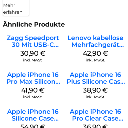
Mehr
erfahren
Ähnliche Produkte
Zagg Speedport
Lenovo kabellose
30 Mit USB-C
Mehrfachgerät
Kabel Weiß
Luna Grey
30,90
€
42,90
€
inkl. MwSt.
inkl. MwSt.
Apple iPhone 16
Apple iPhone 16
Pro Max Silicone
Plus Silicone Case
Case MagSafe
MagSafe Denim
41,90
€
38,90
€
Ultramarine
inkl. MwSt.
inkl. MwSt.
Apple iPhone 16
Apple iPhone 16
Silicone Case
Pro Clear Case
MagSafe Black
MagSafe
54,90
€
36,90
€