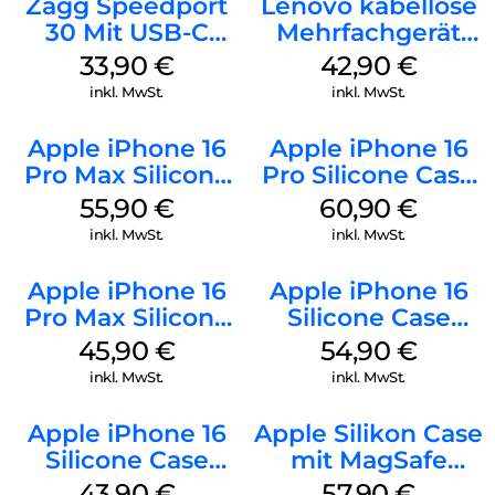
Zagg Speedport
Lenovo kabellose
30 Mit USB-C
Mehrfachgerät
Kabel Weiß
Luna Grey
33,90
€
42,90
€
inkl. MwSt.
inkl. MwSt.
Apple iPhone 16
Apple iPhone 16
Pro Max Silicone
Pro Silicone Case
Case MagSafe
MagSafe Stone
55,90
€
60,90
€
Stone Gray
Gray
inkl. MwSt.
inkl. MwSt.
Apple iPhone 16
Apple iPhone 16
Pro Max Silicone
Silicone Case
Case MagSafe
MagSafe Lake
45,90
€
54,90
€
Ultramarine
Green
inkl. MwSt.
inkl. MwSt.
Apple iPhone 16
Apple Silikon Case
Silicone Case
mit MagSafe
MagSafe Plum
iPhone 14 Pro
43,90
€
57,90
€