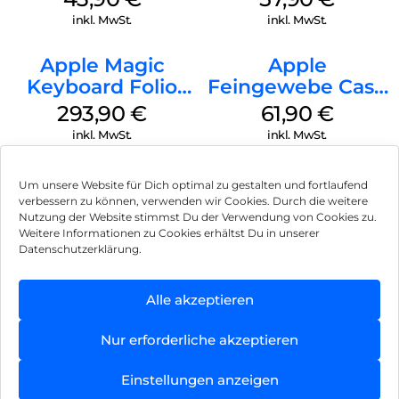
(PRODUCT)RED
inkl. MwSt.
inkl. MwSt.
Apple Magic
Apple
Keyboard Folio
Feingewebe Case
iPad 10.9″ (10.Gen.)
iPhone 15 Pro
293,90
€
61,90
€
Weiß
MagSafe Schwarz
inkl. MwSt.
inkl. MwSt.
Um unsere Website für Dich optimal zu gestalten und fortlaufend
verbessern zu können, verwenden wir Cookies. Durch die weitere
Nutzung der Website stimmst Du der Verwendung von Cookies zu.
Impressum
Weitere Informationen zu Cookies erhältst Du in unserer
Datenschutzerklärung.
AGB
Datenschutz
Alle akzeptieren
Vertrag widerrufen
Nur erforderliche akzeptieren
Hinweis zur Batterieentsorgung
Einstellungen anzeigen
Newsletter