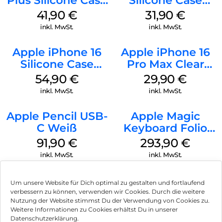
Plus Silicone Case
Silicone Case
MagSafe Stone
MagSafe Fuchsia
41,90
€
31,90
€
Gray
inkl. MwSt.
inkl. MwSt.
Apple iPhone 16
Apple iPhone 16
Silicone Case
Pro Max Clear
MagSafe Black
Case MagSafe
54,90
€
29,90
€
Transparent
inkl. MwSt.
inkl. MwSt.
Apple Pencil USB-
Apple Magic
C Weiß
Keyboard Folio
iPad 10.9″ (10.Gen.)
91,90
€
293,90
€
Weiß
inkl. MwSt.
inkl. MwSt.
Um unsere Website für Dich optimal zu gestalten und fortlaufend
verbessern zu können, verwenden wir Cookies. Durch die weitere
Nutzung der Website stimmst Du der Verwendung von Cookies zu.
Impressum
Weitere Informationen zu Cookies erhältst Du in unserer
Datenschutzerklärung.