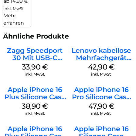
ab 14,99 €
inkl. MwSt.
Mehr
erfahren
Ähnliche Produkte
Zagg Speedport
Lenovo kabellose
30 Mit USB-C
Mehrfachgerät
Kabel Weiß
Luna Grey
33,90
€
42,90
€
inkl. MwSt.
inkl. MwSt.
Apple iPhone 16
Apple iPhone 16
Plus Silicone Case
Pro Silicone Case
MagSafe Denim
MagSafe Denim
38,90
€
47,90
€
inkl. MwSt.
inkl. MwSt.
Apple iPhone 16
Apple iPhone 16