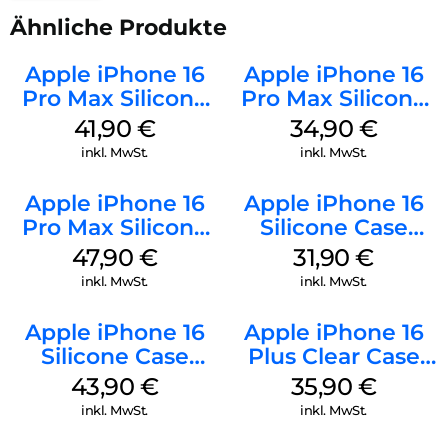
Ähnliche Produkte
Apple iPhone 16
Apple iPhone 16
Pro Max Silicone
Pro Max Silicone
Case MagSafe
Case MagSafe
41,90
€
34,90
€
Ultramarine
Denim
inkl. MwSt.
inkl. MwSt.
Apple iPhone 16
Apple iPhone 16
Pro Max Silicone
Silicone Case
Case MagSafe
MagSafe Fuchsia
47,90
€
31,90
€
Black
inkl. MwSt.
inkl. MwSt.
Apple iPhone 16
Apple iPhone 16
Silicone Case
Plus Clear Case
MagSafe Plum
MagSafe
43,90
€
35,90
€
Transparent
inkl. MwSt.
inkl. MwSt.