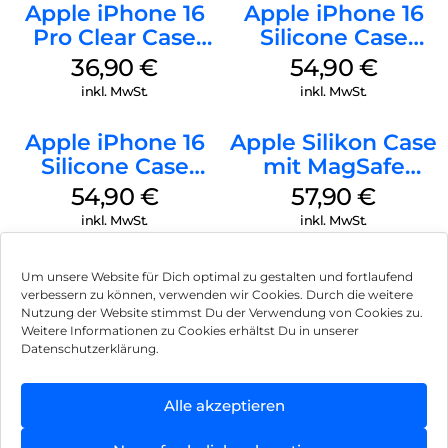
Apple iPhone 16
Apple iPhone 16
Pro Clear Case
Silicone Case
MagSafe
MagSafe Black
36,90
€
54,90
€
Transparent
inkl. MwSt.
inkl. MwSt.
Apple iPhone 16
Apple Silikon Case
Silicone Case
mit MagSafe
MagSafe Lake
iPhone 14 Pro
54,90
€
57,90
€
Green
(PRODUCT)RED
inkl. MwSt.
inkl. MwSt.
Um unsere Website für Dich optimal zu gestalten und fortlaufend
verbessern zu können, verwenden wir Cookies. Durch die weitere
Nutzung der Website stimmst Du der Verwendung von Cookies zu.
Impressum
Weitere Informationen zu Cookies erhältst Du in unserer
Datenschutzerklärung.
AGB
Datenschutz
Alle akzeptieren
Vertrag widerrufen