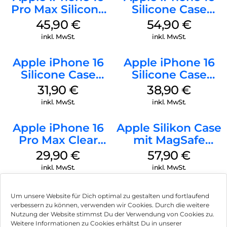
Pro Max Silicone
Silicone Case
Case MagSafe
MagSafe Lake
45,90
€
54,90
€
Ultramarine
Green
inkl. MwSt.
inkl. MwSt.
Apple iPhone 16
Apple iPhone 16
Silicone Case
Silicone Case
MagSafe Fuchsia
MagSafe
31,90
€
38,90
€
Ultramarine
inkl. MwSt.
inkl. MwSt.
Apple iPhone 16
Apple Silikon Case
Pro Max Clear
mit MagSafe
Case MagSafe
iPhone 14 Pro
29,90
€
57,90
€
Transparent
(PRODUCT)RED
inkl. MwSt.
inkl. MwSt.
Um unsere Website für Dich optimal zu gestalten und fortlaufend
verbessern zu können, verwenden wir Cookies. Durch die weitere
Nutzung der Website stimmst Du der Verwendung von Cookies zu.
Impressum
Weitere Informationen zu Cookies erhältst Du in unserer