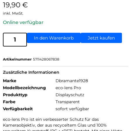
19,90
€
inkl. MwSt.
Online verfügbar
In den Warenkorb
Jetzt kaufen
Artikelnummer
5711428067838
Zusätzliche Informationen
Marke
Dbramante1928
Modellbezeichnung
eco-lens Pro
Produkttyp
Displayschutz
Farbe
Transparent
Verfügbarkeit
sofort verfügbar
eco-lens Pro ist ein verbesserter Schutz für das
Kameraobjektiv, der aus recyceltem Glas und 100%
recyceltem Kunststoff (PC + rPET) besteht. Mit einer Härte