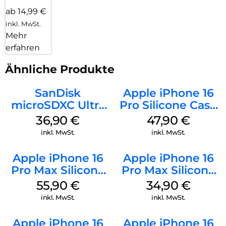
ab 14,99 €
inkl. MwSt.
Mehr
erfahren
Ähnliche Produkte
SanDisk
Apple iPhone 16
microSDXC Ultra
Pro Silicone Case
128 GB + Adapter
MagSafe Denim
36,90
€
47,90
€
Mobile
inkl. MwSt.
inkl. MwSt.
Apple iPhone 16
Apple iPhone 16
Pro Max Silicone
Pro Max Silicone
Case MagSafe
Case MagSafe
55,90
€
34,90
€
Stone Gray
Denim
inkl. MwSt.
inkl. MwSt.
Apple iPhone 16
Apple iPhone 16