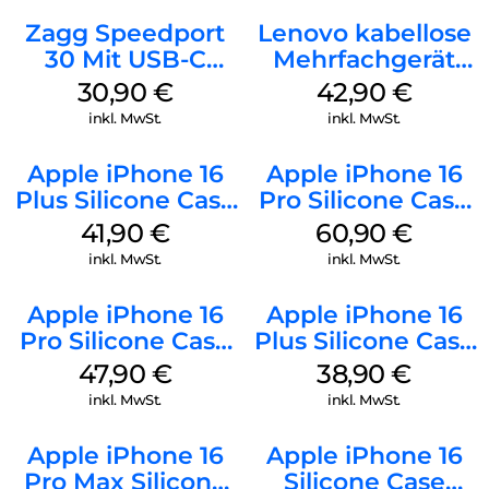
Zagg Speedport
Lenovo kabellose
30 Mit USB-C
Mehrfachgerät
Kabel Weiß
Luna Grey
30,90
€
42,90
€
inkl. MwSt.
inkl. MwSt.
Apple iPhone 16
Apple iPhone 16
Plus Silicone Case
Pro Silicone Case
MagSafe Stone
MagSafe Stone
41,90
€
60,90
€
Gray
Gray
inkl. MwSt.
inkl. MwSt.
Apple iPhone 16
Apple iPhone 16
Pro Silicone Case
Plus Silicone Case
MagSafe Denim
MagSafe Denim
47,90
€
38,90
€
inkl. MwSt.
inkl. MwSt.
Apple iPhone 16
Apple iPhone 16
Pro Max Silicone
Silicone Case