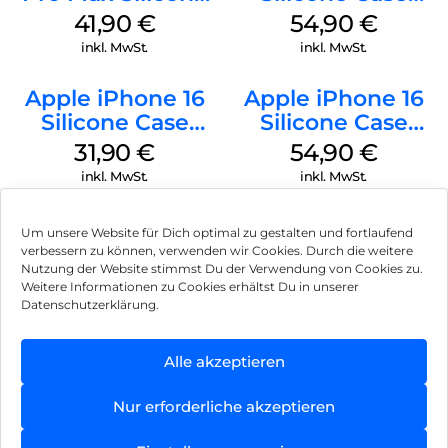
Case MagSafe
MagSafe Black
41,90
€
54,90
€
Ultramarine
inkl. MwSt.
inkl. MwSt.
Apple iPhone 16
Apple iPhone 16
Silicone Case
Silicone Case
MagSafe Fuchsia
MagSafe Lake
31,90
€
54,90
€
Green
inkl. MwSt.
inkl. MwSt.
Um unsere Website für Dich optimal zu gestalten und fortlaufend
verbessern zu können, verwenden wir Cookies. Durch die weitere
Nutzung der Website stimmst Du der Verwendung von Cookies zu.
Impressum
Weitere Informationen zu Cookies erhältst Du in unserer
Datenschutzerklärung.
AGB
Datenschutz
Alle akzeptieren
Vertrag widerrufen
Nur erforderliche akzeptieren
Hinweis zur Batterieentsorgung