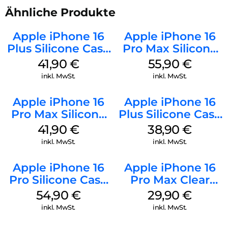
Ähnliche Produkte
Apple iPhone 16
Apple iPhone 16
Plus Silicone Case
Pro Max Silicone
MagSafe Stone
Case MagSafe
41,90
€
55,90
€
Gray
Stone Gray
inkl. MwSt.
inkl. MwSt.
Apple iPhone 16
Apple iPhone 16
Pro Max Silicone
Plus Silicone Case
Case MagSafe
MagSafe Denim
41,90
€
38,90
€
Ultramarine
inkl. MwSt.
inkl. MwSt.
Apple iPhone 16
Apple iPhone 16
Pro Silicone Case
Pro Max Clear
MagSafe Black
Case MagSafe
54,90
€
29,90
€
Transparent
inkl. MwSt.
inkl. MwSt.