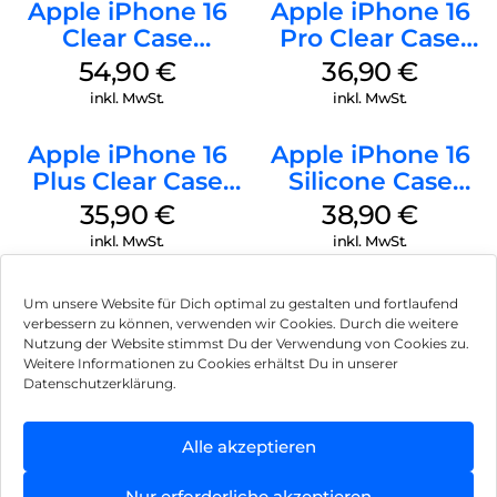
Apple iPhone 16
Apple iPhone 16
Clear Case
Pro Clear Case
MagSafe
MagSafe
54,90
€
36,90
€
Transparent
Transparent
inkl. MwSt.
inkl. MwSt.
Apple iPhone 16
Apple iPhone 16
Plus Clear Case
Silicone Case
MagSafe
MagSafe
35,90
€
38,90
€
Transparent
Ultramarine
inkl. MwSt.
inkl. MwSt.
Um unsere Website für Dich optimal zu gestalten und fortlaufend
verbessern zu können, verwenden wir Cookies. Durch die weitere
Nutzung der Website stimmst Du der Verwendung von Cookies zu.
Impressum
Weitere Informationen zu Cookies erhältst Du in unserer
Datenschutzerklärung.
AGB
Datenschutz
Alle akzeptieren
Vertrag widerrufen
Nur erforderliche akzeptieren