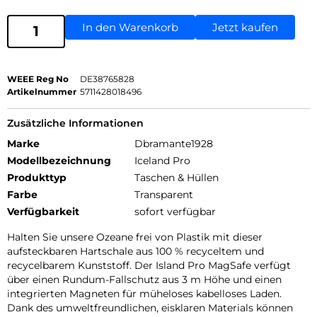
In den Warenkorb
Jetzt kaufen
WEEE Reg No
DE38765828
Artikelnummer
5711428018496
Zusätzliche Informationen
Marke
Dbramante1928
Modellbezeichnung
Iceland Pro
Produkttyp
Taschen & Hüllen
Farbe
Transparent
Verfügbarkeit
sofort verfügbar
Halten Sie unsere Ozeane frei von Plastik mit dieser
aufsteckbaren Hartschale aus 100 % recyceltem und
recycelbarem Kunststoff. Der Island Pro MagSafe verfügt
über einen Rundum-Fallschutz aus 3 m Höhe und einen
integrierten Magneten für müheloses kabelloses Laden.
Dank des umweltfreundlichen, eisklaren Materials können