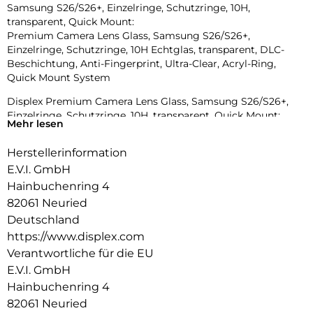
Samsung S26/S26+, Einzelringe, Schutzringe, 10H,
transparent, Quick Mount:
Premium Camera Lens Glass, Samsung S26/S26+,
Einzelringe, Schutzringe, 10H Echtglas, transparent, DLC-
Beschichtung, Anti-Fingerprint, Ultra-Clear, Acryl-Ring,
Quick Mount System
Displex Premium Camera Lens Glass, Samsung S26/S26+,
Einzelringe, Schutzringe, 10H, transparent, Quick Mount:
Mehr lesen
DISPLEX Premium Camera Lens Glass – Einzelglas-
Schutzring für Ihr Smartphone: Ultradünner Kameraschutz in
Herstellerinformation
Perfektion – 10H Glas, DLC, Anti-Fingerprint, Quick Mount
E.V.I. GmbH
Mit dem DISPLEX Premium Camera Lens Glass schützen Sie
Hainbuchenring 4
die Kameralinsen zuverlässig – mit hochwertigen
82061 Neuried
Einzelglasringen aus ultradünnem 10H-Echtglas, kombiniert
Deutschland
mit modernster Diamond-Like-Carbon-Beschichtung.
https://www.displex.com
Die robuste Glasstruktur schützt effektiv vor Kratzern,
Verantwortliche für die EU
Stößen und Beschädigungen, während die DLC-Schicht die
E.V.I. GmbH
Oberfläche zusätzlich widerstandsfähig macht. Eine Anti-
Hainbuchenring 4
Fingerprint-Veredelung reduziert störende Abdrücke und
Schmutz und sorgt für eine dauerhaft klare Optik.
82061 Neuried