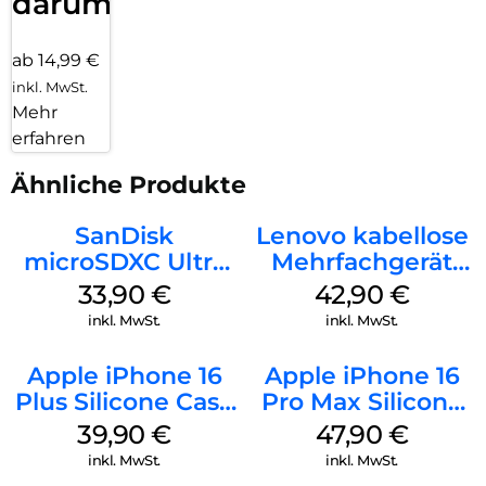
darum!
ab 14,99 €
inkl. MwSt.
Mehr
erfahren
Ähnliche Produkte
SanDisk
Lenovo kabellose
microSDXC Ultra
Mehrfachgerät
128 GB + Adapter
Luna Grey
33,90
€
42,90
€
Mobile
inkl. MwSt.
inkl. MwSt.
Apple iPhone 16
Apple iPhone 16
Plus Silicone Case
Pro Max Silicone
MagSafe Plum
Case MagSafe
39,90
€
47,90
€
Black
inkl. MwSt.
inkl. MwSt.