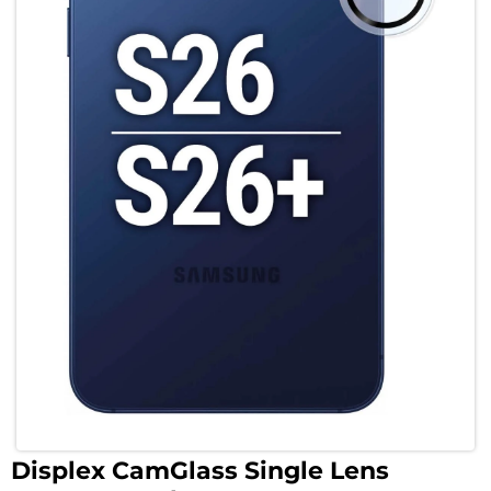
Displex CamGlass Single Lens