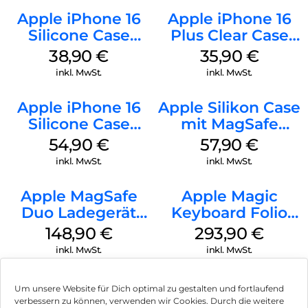
Apple iPhone 16
Apple iPhone 16
Silicone Case
Plus Clear Case
MagSafe
MagSafe
38,90
€
35,90
€
Ultramarine
Transparent
inkl. MwSt.
inkl. MwSt.
Apple iPhone 16
Apple Silikon Case
Silicone Case
mit MagSafe
MagSafe Black
iPhone 14 Pro
54,90
€
57,90
€
(PRODUCT)RED
inkl. MwSt.
inkl. MwSt.
Apple MagSafe
Apple Magic
Duo Ladegerät
Keyboard Folio
Weiß
iPad 10.9″ (10.Gen.)
148,90
€
293,90
€
Weiß
inkl. MwSt.
inkl. MwSt.
Um unsere Website für Dich optimal zu gestalten und fortlaufend
verbessern zu können, verwenden wir Cookies. Durch die weitere