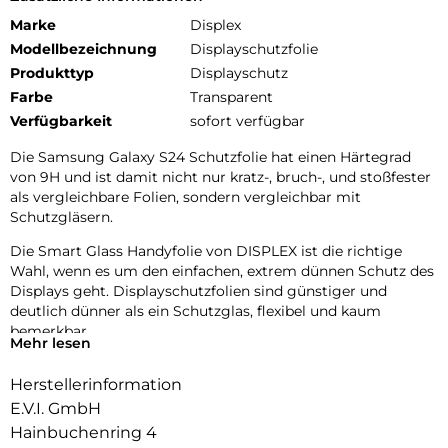
Marke
Displex
Modellbezeichnung
Displayschutzfolie
Produkttyp
Displayschutz
Farbe
Transparent
Verfügbarkeit
sofort verfügbar
Die Samsung Galaxy S24 Schutzfolie hat einen Härtegrad
von 9H und ist damit nicht nur kratz-, bruch-, und stoßfester
als vergleichbare Folien, sondern vergleichbar mit
Schutzgläsern.
Die Smart Glass Handyfolie von DISPLEX ist die richtige
Wahl, wenn es um den einfachen, extrem dünnen Schutz des
Displays geht. Displayschutzfolien sind günstiger und
deutlich dünner als ein Schutzglas, flexibel und kaum
bemerkbar.
Mehr lesen
9H Oberflächenhärte:
Herstellerinformation
Smart Glass ist eine Kombination aus einer extrem dünnen,
flexiblen, nahezu unzerstörbaren Schutzfolie und
E.V.I. GmbH
konventionellem Panzerglas. Mit einer Oberflächenhärte von
Hainbuchenring 4
9H dank dem PET-Glas-Verbundmaterial bietet die