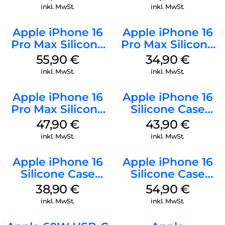
Green
inkl. MwSt.
inkl. MwSt.
Apple iPhone 16
Apple iPhone 16
Pro Max Silicone
Pro Max Silicone
Case MagSafe
Case MagSafe
55,90
€
34,90
€
Stone Gray
Denim
inkl. MwSt.
inkl. MwSt.
Apple iPhone 16
Apple iPhone 16
Pro Max Silicone
Silicone Case
Case MagSafe
MagSafe Plum
47,90
€
43,90
€
Black
inkl. MwSt.
inkl. MwSt.
Apple iPhone 16
Apple iPhone 16
Silicone Case
Silicone Case
MagSafe
MagSafe Black
38,90
€
54,90
€
Ultramarine
inkl. MwSt.
inkl. MwSt.