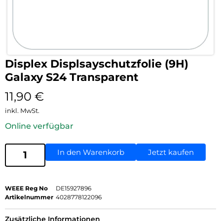
Displex Displsayschutzfolie (9H)
Galaxy S24 Transparent
11,90
€
inkl. MwSt.
Online verfügbar
In den Warenkorb
Jetzt kaufen
WEEE Reg No
DE15927896
Artikelnummer
4028778122096
Zusätzliche Informationen