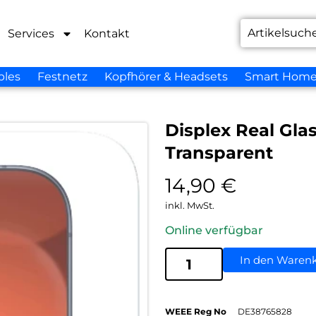
Services
Kontakt
bles
Festnetz
Kopfhörer & Headsets
Smart Hom
Displex Real Gla
Transparent
14,90
€
inkl. MwSt.
Online verfügbar
In den Waren
WEEE Reg No
DE38765828