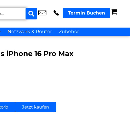
Termin Buchen
e
Netzwerk & Router
Zubehör
ss iPhone 16 Pro Max
korb
Jetzt kaufen