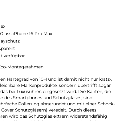
lex
 Glass iPhone 16 Pro Max
layschutz
sparent
rt verfügbar
 Eco-Montagerahmen
en Härtegrad von 10H und ist damit nicht nur kratz-,
gleichbare Markenprodukte, sondern übertrifft sogar
das bei Luxusuhren eingesetzt wird. Die Kanten, die
ne des Smartphones und Schutzglases, sind
ehrfache Polierung abgerundet und mit einer Schock-
 Cover Schutzgläsern) veredelt. Durch dieses
ren wird das Schutzglas extrem widerstandsfähig
ch und ist zugleich besonders angenehm bei der