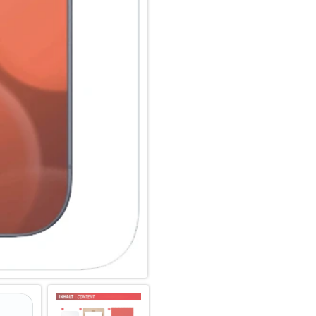
Hüllenfreundlich:
Unser Displex Schutzglas wir
gefertigt und passt somit perf
ultradünn. Somit lassen sich a
Panzerglasfolie benutzen. Du
Glass und Ihrer Lieblingshüll
Anti Fingerprint:
Die oberste Schicht unserer 
Coating. Die hydro- und oleop
schmutzabweisend, extrem la
Scrollen. Durch diese Technolo
bleibt auch länger sauber und
Displex Screen Protector unte
Fingerprint-Sensoren aller Sm
Splitterschutz:
Der im Real Glass integrierte 
absolute Sicherheit, auch bei
der zweiten Schicht im Schutzg
absolut sichere Verwendung. 
Schutzglas einen Schlag, Fall
das Displex Schutzglas durch d