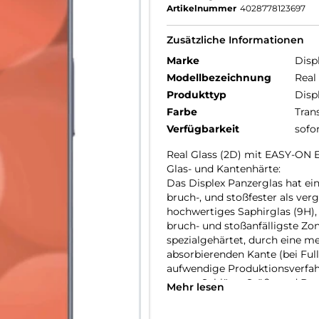
Artikelnummer
4028778123697
Zusätzliche Informationen
Marke
Disp
Modellbezeichnung
Real
Produkttyp
Disp
Farbe
Tran
Verfügbarkeit
sofo
Real Glass (2D) mit EASY-ON
Glas- und Kantenhärte:
Das Displex Panzerglas hat ein
bruch-, und stoßfester als ver
hochwertiges Saphirglas (9H), 
bruch- und stoßanfälligste Zo
spezialgehärtet, durch eine m
absorbierenden Kante (bei Full
aufwendige Produktionsverfah
gegen Schläge, Stöße und Bru
Mehr lesen
Nutzung.