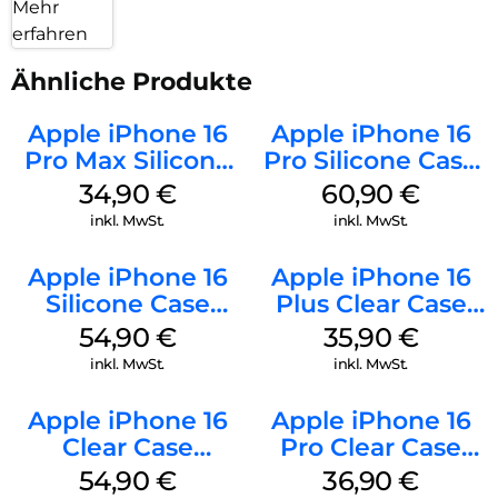
Mehr
erfahren
Ähnliche Produkte
Apple iPhone 16
Apple iPhone 16
Pro Max Silicone
Pro Silicone Case
Case MagSafe
MagSafe Stone
34,90
€
60,90
€
Denim
Gray
inkl. MwSt.
inkl. MwSt.
Apple iPhone 16
Apple iPhone 16
Silicone Case
Plus Clear Case
MagSafe Black
MagSafe
54,90
€
35,90
€
Transparent
inkl. MwSt.
inkl. MwSt.
Apple iPhone 16
Apple iPhone 16
Clear Case
Pro Clear Case
MagSafe
MagSafe
54,90
€
36,90
€