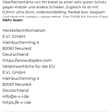
Oberflächenhärte von 9H bietet es einen sehr guten Schutz
gegen Kratzer und andere Schäden. Zugleich ist es mit
0,3mm ultra-dünn, widerstandsfähig, flexibel bzw. biegsam
und dadurch nahezu unkaputtbar. Das DISPLEX Smart Glass
Mehr lesen
wird mit modernster Lasertechnologie in unserer
Produktion In Straubing gefertigt und exakt an die Kontur
Herstellerinformation
des Smartphone Displays angepasst – Made in Germany. Die
E.V.I. GmbH
uneingeschränkte Funktionalität, Farbbrillanz und
Hüllenkompatibilität sind selbstverständlich garantiert.
Hainbuchenring 4
82061 Neuried
Hüllenfreundlich
Deutschland
Unser DISPLEX Smart Glass wird bis auf 5/100 mm genau auf
https://www.displex.com
die Smartphone Konturen gefertigt und passt somit perfekt
auf Ihr Smartphone. Außerdem ist die Schutzfolie ultradünn.
Verantwortliche für die EU
Somit lassen sich alle handelsüblichen Schutzhüllen & Cases
E.V.I. GmbH
mit der Panzerglasfolie benutzen. Durch einen kombinierten
Hainbuchenring 4
Schutz aus DISPLEX Smart Glass und Ihrer Lieblingshülle
82061 Neuried
wird Ihr Smartphone rundum optimal geschützt.
Deutschland
Anti Fingerprint
info@e-v-i.de
Die oberste Schicht unserer 4-Layer Technology besteht aus
https://e-v-i.de
einem High-Tech Plasma Coating. Die hydro- und oleophobe
Anti-Fingerprint-Beschichtung ist fett- und