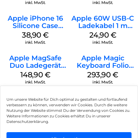
Transparent
Transparent
inkl. MwSt.
inkl. MwSt.
Apple iPhone 16
Apple 60W USB-C
Silicone Case
Ladekabel 1 m
MagSafe
Weiß
38,90
€
24,90
€
Ultramarine
inkl. MwSt.
inkl. MwSt.
Apple MagSafe
Apple Magic
Duo Ladegerät
Keyboard Folio
Weiß
iPad 10.9″ (10.Gen.)
148,90
€
293,90
€
Weiß
inkl. MwSt.
inkl. MwSt.
Um unsere Website für Dich optimal zu gestalten und fortlaufend
verbessern zu können, verwenden wir Cookies. Durch die weitere
Nutzung der Website stimmst Du der Verwendung von Cookies zu.
Impressum
Weitere Informationen zu Cookies erhältst Du in unserer
Datenschutzerklärung.
AGB