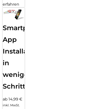
verdeckten Öffnungen für Lautsprecher oder Mikrofone und
erfahren
erst recht keine Blasen unter der Displayfolie.
Smartphone
App
Installation
in
wenigen
Schritten
ab 14,99 €
inkl. MwSt.