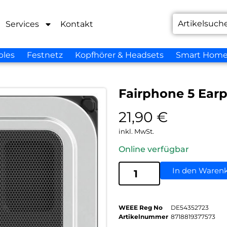
Services
Kontakt
bles
Festnetz
Kopfhörer & Headsets
Smart Hom
Fairphone 5 Ear
21,90
€
inkl. MwSt.
Online verfügbar
In den Waren
WEEE Reg No
DE54352723
Artikelnummer
8718819377573