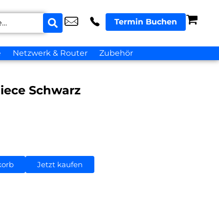
Termin Buchen
e
Netzwerk & Router
Zubehör
piece Schwarz
korb
Jetzt kaufen