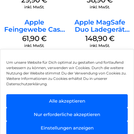
Transparent
Ultramarine
inkl. MwSt.
inkl. MwSt.
Apple
Apple MagSafe
Feingewebe Case
Duo Ladegerät
iPhone 15 Pro
Weiß
61,90
€
148,90
€
MagSafe Schwarz
inkl. MwSt.
inkl. MwSt.
Um unsere Website für Dich optimal zu gestalten und fortlaufend
verbessern zu können, verwenden wir Cookies. Durch die weitere
Nutzung der Website stimmst Du der Verwendung von Cookies zu.
Impressum
Weitere Informationen zu Cookies erhältst Du in unserer
Datenschutzerklärung.
AGB
Datenschutz
Alle akzeptieren
Vertrag widerrufen
Nur erforderliche akzeptieren
Hinweis zur Batterieentsorgung
Einstellungen anzeigen
Newsletter