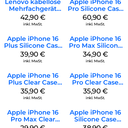
Lenovo kabellose
Apple iPhone 16
Mehrfachgerät
Pro Silicone Case
Luna Grey
MagSafe Stone
42,90
€
60,90
€
Gray
inkl. MwSt.
inkl. MwSt.
Apple iPhone 16
Apple iPhone 16
Plus Silicone Case
Pro Max Silicone
MagSafe Plum
Case MagSafe
39,90
€
34,90
€
Denim
inkl. MwSt.
inkl. MwSt.
Apple iPhone 16
Apple iPhone 16
Plus Clear Case
Pro Clear Case
MagSafe
MagSafe
35,90
€
35,90
€
Transparent
Transparent
inkl. MwSt.
inkl. MwSt.
Apple iPhone 16
Apple iPhone 16
Pro Max Clear
Silicone Case
Case MagSafe
MagSafe
29,90
€
38,90
€