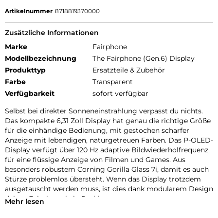
Artikelnummer
8718819370000
Zusätzliche Informationen
Marke
Fairphone
Modellbezeichnung
The Fairphone (Gen.6) Display
Produkttyp
Ersatzteile & Zubehör
Farbe
Transparent
Verfügbarkeit
sofort verfügbar
Selbst bei direkter Sonneneinstrahlung verpasst du nichts.
Das kompakte 6,31 Zoll Display hat genau die richtige Größe
für die einhändige Bedienung, mit gestochen scharfer
Anzeige mit lebendigen, naturgetreuen Farben. Das P-OLED-
Display verfügt über 120 Hz adaptive Bildwiederholfrequenz,
für eine flüssige Anzeige von Filmen und Games. Aus
besonders robustem Corning Gorilla Glass 7i, damit es auch
Stürze problemlos übersteht. Wenn das Display trotzdem
ausgetauscht werden muss, ist dies dank modularem Design
deines Fairphone kein Problem.
Mehr lesen