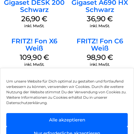
Gigaset DESK 200
Gigaset A690 HX
Schwarz
Schwarz
26,90
€
36,90
€
inkl. MwSt.
inkl. MwSt.
FRITZ! Fon X6
FRITZ! Fon C6
Weiß
Weiß
109,90
€
98,90
€
inkl. MwSt.
inkl. MwSt.
Um unsere Website für Dich optimal zu gestalten und fortlaufend
verbessern zu können, verwenden wir Cookies. Durch die weitere
Nutzung der Website stimmst Du der Verwendung von Cookies zu.
Impressum
Weitere Informationen zu Cookies erhältst Du in unserer
Datenschutzerklärung.
AGB
Datenschutz
Alle akzeptieren
Vertrag widerrufen
Nur erforderliche akzeptieren