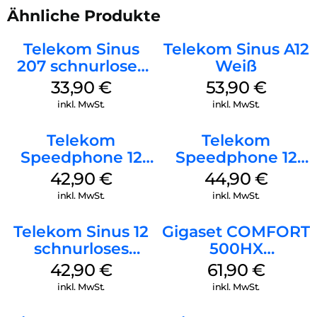
FRITZ!Fons C6 zur Verfügung und durch Updates kommen
Ähnliche Produkte
auch neue hinzu.
Telekom Sinus
Telekom Sinus A12
Unbeschwert telefonieren:
207 schnurloses
Weiß
Direkt ab Werk ist Ihr FRITZ!Fon C6 mit einer
analog Telefon
33,90
€
53,90
€
Sprachverschlüsselung nach neuesten Standards geschützt.
Schwarz
Dafür ist keine zusätzliche Konfiguration Ihrerseits nötig –
inkl. MwSt.
inkl. MwSt.
Sie können unbesorgt lostelefonieren.
Telekom
Telekom
Speedphone 12
Speedphone 12
Schwarz
Petrol
42,90
€
44,90
€
inkl. MwSt.
inkl. MwSt.
Telekom Sinus 12
Gigaset COMFORT
schnurloses
500HX
Analog Telefon
Silber/Schwarz
42,90
€
61,90
€
Schwarz
inkl. MwSt.
inkl. MwSt.