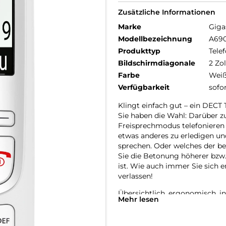
Zusätzliche Informationen
Marke
Giga
Modellbezeichnung
A69
Produkttyp
Telef
Bildschirmdiagonale
2 Zol
Farbe
Wei
Verfügbarkeit
sofo
Klingt einfach gut – ein DECT
Sie haben die Wahl: Darüber zu
Freisprechmodus telefonieren 
etwas anderes zu erledigen u
sprechen. Oder welches der be
Sie die Betonung höherer bzw.
ist. Wie auch immer Sie sich e
verlassen!
Übersichtlich, ergonomisch, in
Mehr lesen
Was am Gigaset A690 zuerst in
Weiß-Grafik-Display sein. Das 
Schrift auf weißem Hintergru