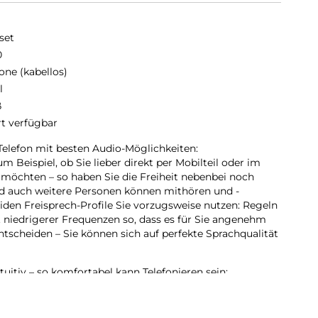
set
0
one (kabellos)
l
ß
rt verfügbar
 Telefon mit besten Audio-Möglichkeiten:
m Beispiel, ob Sie lieber direkt per Mobilteil oder im
möchten – so haben Sie die Freiheit nebenbei noch
nd auch weitere Personen können mithören und -
iden Freisprech-Profile Sie vorzugsweise nutzen: Regeln
 niedrigerer Frequenzen so, dass es für Sie angenehm
ntscheiden – Sie können sich auf perfekte Sprachqualität
tuitiv – so komfortabel kann Telefonieren sein:
s Auge sticht, dürfte das große, beleuchtete Schwarz-
hat viele Vorteile: Der starke Kontrast von schwarzer
nd oder die große Ziffernanzeige im Wählmodus zielen