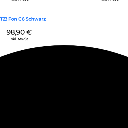
TZ! Fon C6 Schwarz
98,90
€
inkl. MwSt.