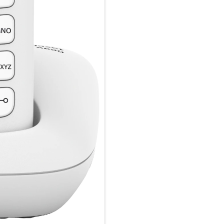
bewusst darauf ab, das Bedien
eine ergonomische Tastatur mi
hohen Komfort beim Telefonie
Auch mal abschalten – dank S
Wer mal nicht telefonieren 
Anrufer auch ignorieren: Bei a
Rufnummern, die darin enthalte
Unerwünschte Telefonnummern t
übernehmen sie aus der Anruf
Rufnummernübermittlung könne
Zeitsteuerung bestimmen, wann
Bleiben Sie in Kontakt – mit i
Das Gigaset A690 macht Kommu
Stunden Sprechzeit immer die 
können. Im Telefonbuch des G
und die letzten 25 Anrufe mit
Darüber hinaus bleiben Sie be
Keinen Anruf verpassen – das 
Anrufbeantworter:
Sie sind unterwegs und können