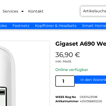
Services
Kontakt
bles
Festnetz
Kopfhörer & Headsets
Smart Hom
Gigaset A690 We
36,90
€
inkl. MwSt.
Online verfügbar
In den Waren
WEEE Reg No
DE67423598
Artikelnummer
4250366855226