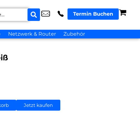
Termin Buchen
e
Netzwerk & Router
Zubehör
iß
korb
Jetzt kaufen