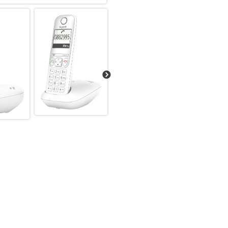
einfach auf Ihren Anrufbeantw
Nachrichten gespeichert, und 
über das Mobilteil, die Basiss
Stromausfall sind Ihre Aufzei
individuelle Ansage auf und st
Sie den Anrufbeantworter gan