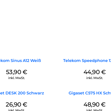
ekom Sinus A12 Weiß
Telekom Speedphone 12
53,90
€
44,90
€
inkl. MwSt.
inkl. MwSt.
set DESK 200 Schwarz
Gigaset C575 HX Sc
26,90
€
48,90
€
inkl. MwSt.
inkl. MwSt.