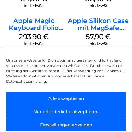
Green
Transparent
inkl. MwSt.
inkl. MwSt.
Apple Magic
Apple Silikon Case
Keyboard Folio
mit MagSafe
iPad 10.9″ (10.Gen.)
iPhone 14 Pro
293,90
€
57,90
€
Weiß
(PRODUCT)RED
inkl. MwSt.
inkl. MwSt.
Um unsere Website für Dich optimal zu gestalten und fortlaufend
verbessern zu können, verwenden wir Cookies. Durch die weitere
Nutzung der Website stimmst Du der Verwendung von Cookies zu.
Impressum
Weitere Informationen zu Cookies erhältst Du in unserer
Datenschutzerklärung.
AGB
Datenschutz
Alle akzeptieren
Vertrag widerrufen
Nur erforderliche akzeptieren
Hinweis zur Batterieentsorgung
Einstellungen anzeigen
Newsletter