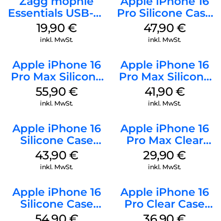
Zagg mophie
Apple iPhone 16
Essentials USB-C-
Pro Silicone Case
20W Charger PD
MagSafe Denim
19,90
€
47,90
€
Weiß
inkl. MwSt.
inkl. MwSt.
Apple iPhone 16
Apple iPhone 16
Pro Max Silicone
Pro Max Silicone
Case MagSafe
Case MagSafe
55,90
€
41,90
€
Stone Gray
Ultramarine
inkl. MwSt.
inkl. MwSt.
Apple iPhone 16
Apple iPhone 16
Silicone Case
Pro Max Clear
MagSafe Plum
Case MagSafe
43,90
€
29,90
€
Transparent
inkl. MwSt.
inkl. MwSt.
Apple iPhone 16
Apple iPhone 16
Silicone Case
Pro Clear Case
MagSafe Lake
MagSafe
54,90
€
36,90
€