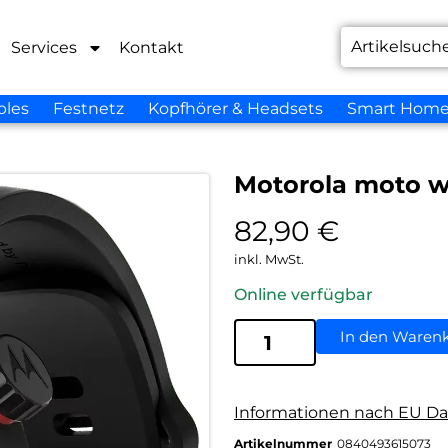
Services
Kontakt
bles
Festnetz
Kopfhörer & Headsets
Smart Hom
Motorola moto w
82,90
€
inkl. MwSt.
Online verfügbar
In den Waren
Informationen nach EU Da
Artikelnummer
0840493615073