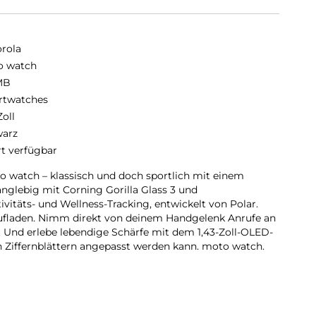
rola
o watch
MB
twatches
Zoll
arz
rt verfügbar
o watch – klassisch und doch sportlich mit einem
anglebig mit Corning Gorilla Glass 3 und
ivitäts- und Wellness-Tracking, entwickelt von Polar.
Aufladen. Nimm direkt von deinem Handgelenk Anrufe an
 Und erlebe lebendige Schärfe mit dem 1,43-Zoll-OLED-
n Ziffernblättern angepasst werden kann. moto watch.