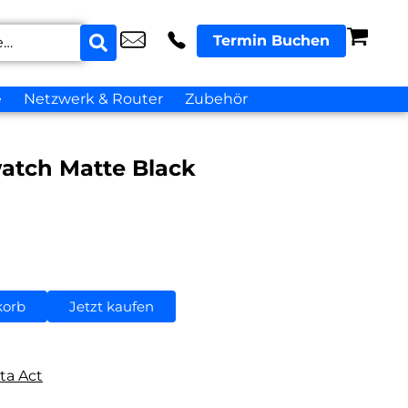
Termin Buchen
e
Netzwerk & Router
Zubehör
atch Matte Black
korb
Jetzt kaufen
ta Act