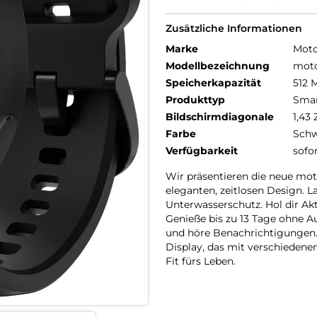
Zusätzliche Informationen
Marke
Moto
Modellbezeichnung
mot
Speicherkapazität
512 
Produkttyp
Smar
Bildschirmdiagonale
1,43 
Farbe
Schw
Verfügbarkeit
sofo
Wir präsentieren die neue mot
eleganten, zeitlosen Design. L
Unterwasserschutz. Hol dir Akt
Genieße bis zu 13 Tage ohne 
und höre Benachrichtigungen.
Display, das mit verschiedene
Fit fürs Leben.