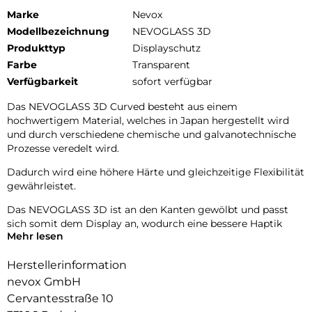
Marke
Nevox
Modellbezeichnung
NEVOGLASS 3D
Produkttyp
Displayschutz
Farbe
Transparent
Verfügbarkeit
sofort verfügbar
Das NEVOGLASS 3D Curved besteht aus einem
hochwertigem Material, welches in Japan hergestellt wird
und durch verschiedene chemische und galvanotechnische
Prozesse veredelt wird.
Dadurch wird eine höhere Härte und gleichzeitige Flexibilität
gewährleistet.
Das NEVOGLASS 3D ist an den Kanten gewölbt und passt
sich somit dem Display an, wodurch eine bessere Haptik
Mehr lesen
erzielt.
Durch die Umformungen wird das komplette Display
Herstellerinformation
zuverlässig geschützt.
nevox GmbH
Cervantesstraße 10
9H Härtegrad