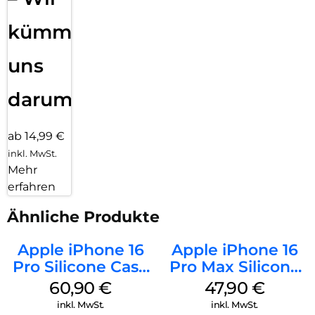
kümmern
uns
darum!
ab 14,99 €
inkl. MwSt.
Mehr
erfahren
Ähnliche Produkte
Apple iPhone 16
Apple iPhone 16
Pro Silicone Case
Pro Max Silicone
MagSafe Stone
Case MagSafe
60,90
€
47,90
€
Gray
Black
inkl. MwSt.
inkl. MwSt.