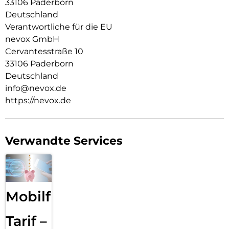
33106 Paderborn
Resistent gegen Kratzer
Deutschland
Fettabweisende Beschichtung
Verantwortliche für die EU
nevox GmbH
ULTRA-dünnes gehärtetes Glas aus Japan
Cervantesstraße 10
Keine Beeinträchtigung der Touch Bedienung
33106 Paderborn
Deutschland
Glasdicke – 0.33mm
info@nevox.de
Eckenradius – 2.5D
https://nevox.de
Material Art Crystal Klar
Verwandte Services
Mobilfunk
Tarif –