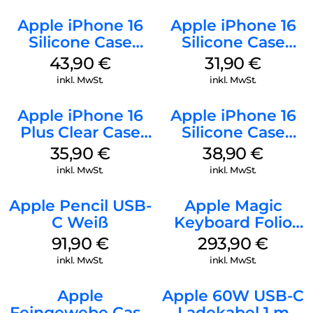
Apple iPhone 16
Apple iPhone 16
Silicone Case
Silicone Case
MagSafe Plum
MagSafe Fuchsia
43,90
€
31,90
€
inkl. MwSt.
inkl. MwSt.
Apple iPhone 16
Apple iPhone 16
Plus Clear Case
Silicone Case
MagSafe
MagSafe
35,90
€
38,90
€
Transparent
Ultramarine
inkl. MwSt.
inkl. MwSt.
Apple Pencil USB-
Apple Magic
C Weiß
Keyboard Folio
iPad 10.9″ (10.Gen.)
91,90
€
293,90
€
Weiß
inkl. MwSt.
inkl. MwSt.
Apple
Apple 60W USB-C
Feingewebe Case
Ladekabel 1 m