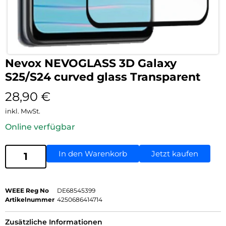
Nevox NEVOGLASS 3D Galaxy
S25/S24 curved glass Transparent
28,90
€
inkl. MwSt.
Online verfügbar
In den Warenkorb
Jetzt kaufen
WEEE Reg No
DE68545399
Artikelnummer
4250686414714
Zusätzliche Informationen