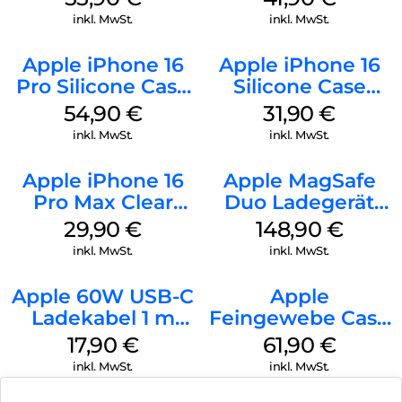
Stone Gray
Gray
inkl. MwSt.
inkl. MwSt.
Apple iPhone 16
Apple iPhone 16
Pro Silicone Case
Silicone Case
MagSafe Black
MagSafe Fuchsia
54,90
€
31,90
€
inkl. MwSt.
inkl. MwSt.
Apple iPhone 16
Apple MagSafe
Pro Max Clear
Duo Ladegerät
Case MagSafe
Weiß
29,90
€
148,90
€
Transparent
inkl. MwSt.
inkl. MwSt.
Apple 60W USB-C
Apple
Ladekabel 1 m
Feingewebe Case
Weiß
iPhone 15 Pro
17,90
€
61,90
€
MagSafe Schwarz
inkl. MwSt.
inkl. MwSt.