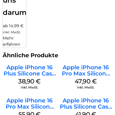
uns
darum!
ab 14,99 €
inkl. MwSt.
Mehr
erfahren
Ähnliche Produkte
Apple iPhone 16
Apple iPhone 16
Plus Silicone Case
Pro Max Silicone
MagSafe Denim
Case MagSafe
38,90
€
47,90
€
Black
inkl. MwSt.
inkl. MwSt.
Apple iPhone 16
Apple iPhone 16
Pro Max Silicone
Plus Silicone Case
Case MagSafe
MagSafe Stone
55,90
€
41,90
€