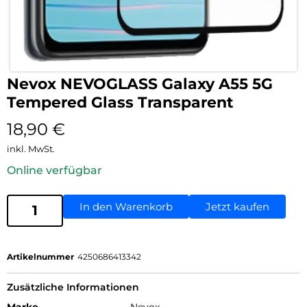
Nevox NEVOGLASS Galaxy A55 5G
Tempered Glass Transparent
18,90
€
inkl. MwSt.
Online verfügbar
In den Warenkorb
Jetzt kaufen
Artikelnummer
4250686413342
Zusätzliche Informationen
Marke
Nevox