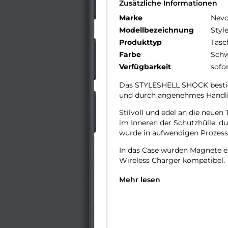
Zusätzliche Informationen
Marke
Nev
Modellbezeichnung
Styl
Produkttyp
Tasc
Farbe
Schw
Verfügbarkeit
sofo
Das STYLESHELL SHOCK bestich
und durch angenehmes Handl
Stilvoll und edel an die neu
im Inneren der Schutzhülle, d
wurde in aufwendigen Prozesse
In das Case wurden Magnete e
Wireless Charger kompatibel.
Das Display ist durch die seit
Mehr lesen
Im inneren der Schutzhülle wu
zerkratzen des Smartphones ve
Die Anschlüsse, Knöpfe und Ka