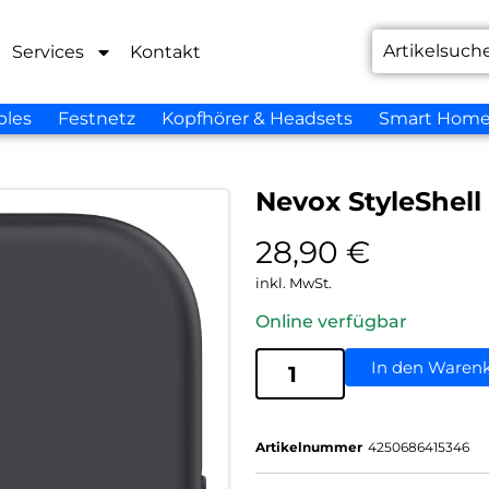
Services
Kontakt
bles
Festnetz
Kopfhörer & Headsets
Smart Hom
Nevox StyleShell
28,90
€
inkl. MwSt.
Online verfügbar
In den Waren
Artikelnummer
4250686415346