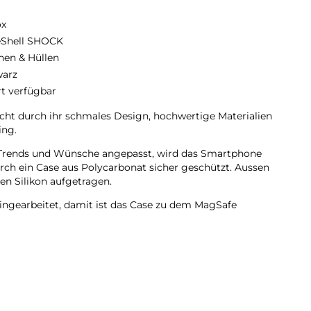
ox
eShell SHOCK
hen & Hüllen
arz
rt verfügbar
t durch ihr schmales Design, hochwertige Materialien
ing.
en Trends und Wünsche angepasst, wird das Smartphone
urch ein Case aus Polycarbonat sicher geschützt. Aussen
n Silikon aufgetragen.
ingearbeitet, damit ist das Case zu dem MagSafe
lichen Flanken geschützt.
rden Mikrofaser Materialien verwendet, dadurch wird ein
rhindert.
mera bleiben voll zugänglich.