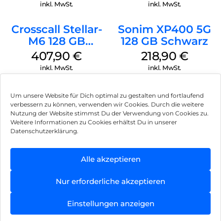
inkl. MwSt.
inkl. MwSt.
Crosscall Stellar-
Sonim XP400 5G
M6 128 GB
128 GB Schwarz
Schwarz
407,90
€
218,90
€
inkl. MwSt.
inkl. MwSt.
Um unsere Website für Dich optimal zu gestalten und fortlaufend
verbessern zu können, verwenden wir Cookies. Durch die weitere
Nutzung der Website stimmst Du der Verwendung von Cookies zu.
Impressum
Weitere Informationen zu Cookies erhältst Du in unserer
Datenschutzerklärung.
AGB
Datenschutz
Alle akzeptieren
Vertrag widerrufen
Nur erforderliche akzeptieren
Hinweis zur Batterieentsorgung
Einstellungen anzeigen
Newsletter