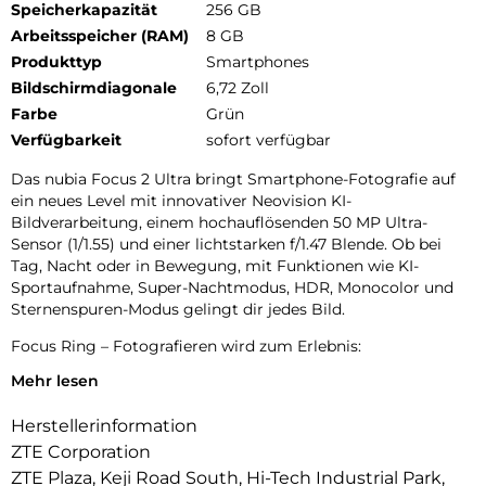
Speicherkapazität
256 GB
Arbeitsspeicher (RAM)
8 GB
Produkttyp
Smartphones
Bildschirmdiagonale
6,72 Zoll
Farbe
Grün
Verfügbarkeit
sofort verfügbar
Das nubia Focus 2 Ultra bringt Smartphone-Fotografie auf
ein neues Level mit innovativer Neovision KI-
Bildverarbeitung, einem hochauflösenden 50 MP Ultra-
Sensor (1/1.55) und einer lichtstarken f/1.47 Blende. Ob bei
Tag, Nacht oder in Bewegung, mit Funktionen wie KI-
Sportaufnahme, Super-Nachtmodus, HDR, Monocolor und
Sternenspuren-Modus gelingt dir jedes Bild.
Focus Ring – Fotografieren wird zum Erlebnis:
Mehr lesen
Der einzigartige Focus Ring ermöglicht intuitive Steuerung
mit echtem mechanischem Feedback
Herstellerinformation
Zoom und Blende anpassen
ZTE Corporation
ZTE Plaza, Keji Road South, Hi-Tech Industrial Park,
Mini-Spiele steuern