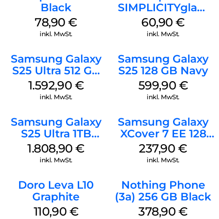
Black
SIMPLICITYglam
Weiss
78,90
€
60,90
€
inkl. MwSt.
inkl. MwSt.
Samsung Galaxy
Samsung Galaxy
S25 Ultra 512 GB
S25 128 GB Navy
Titanium
1.592,90
€
599,90
€
Silverblue
inkl. MwSt.
inkl. MwSt.
Samsung Galaxy
Samsung Galaxy
S25 Ultra 1TB
XCover 7 EE 128
Titanium Black
GB Black
1.808,90
€
237,90
€
inkl. MwSt.
inkl. MwSt.
Doro Leva L10
Nothing Phone
Graphite
(3a) 256 GB Black
110,90
€
378,90
€