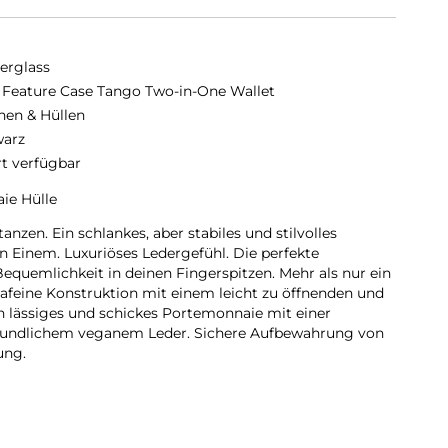
erglass
 Feature Case Tango Two-in-One Wallet
hen & Hüllen
arz
rt verfügbar
ie Hülle
nzen. Ein schlankes, aber stabiles und stilvolles
n Einem. Luxuriöses Ledergefühl. Die perfekte
quemlichkeit in deinen Fingerspitzen. Mehr als nur ein
rafeine Konstruktion mit einem leicht zu öffnenden und
in lässiges und schickes Portemonnaie mit einer
reundlichem veganem Leder. Sichere Aufbewahrung von
ung.
m Lux-Leder
 zu 4 Karten