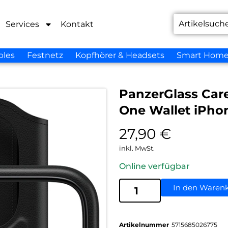
Services
Kontakt
bles
Festnetz
Kopfhörer & Headsets
Smart Hom
PanzerGlass Car
One Wallet iPhon
27,90
€
inkl. MwSt.
Online verfügbar
In den Waren
Artikelnummer
5715685026775