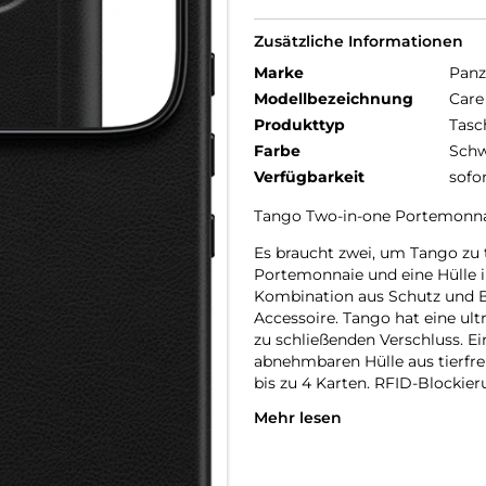
Zusätzliche Informationen
Marke
Panz
Modellbezeichnung
Care
Produkttyp
Tasc
Farbe
Schw
Verfügbarkeit
sofo
Tango Two-in-one Portemonna
Es braucht zwei, um Tango zu ta
Portemonnaie und eine Hülle i
Kombination aus Schutz und Be
Accessoire. Tango hat eine ult
zu schließenden Verschluss. E
abnehmbaren Hülle aus tierf
bis zu 4 Karten. RFID-Blockier
Mehr lesen
Abnehmbare Hülle aus vegane
Sichere Aufbewahrung von bis