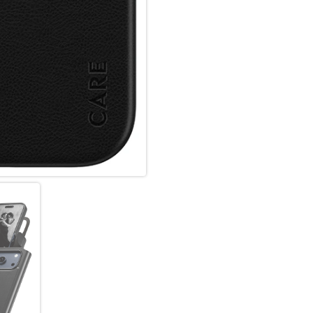
Verbesserter Schutz der Kame
Anspruchsvoller, aber starker 
DARE TO CARE
CARE ist eine verspielte und s
aus den hochwertigsten Materi
Musiktrends beeinflusst wird
leben. Wir legen Wert auf Na
Technik und die Lebensdauer vo
geschütztes Accessoire. Zeig d