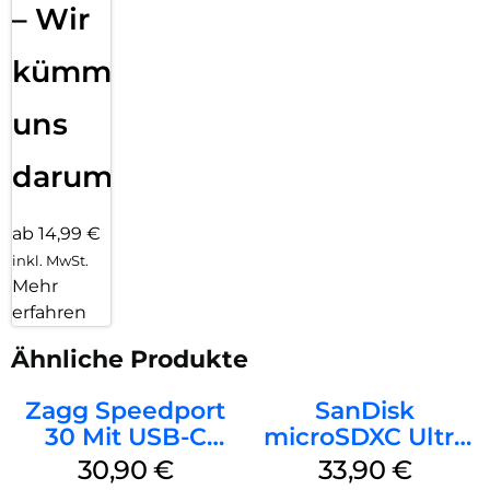
– Wir
kümmern
uns
darum!
ab 14,99 €
inkl. MwSt.
Mehr
erfahren
Ähnliche Produkte
Zagg Speedport
SanDisk
30 Mit USB-C
microSDXC Ultra
Kabel Weiß
128 GB + Adapter
30,90
€
33,90
€
Mobile