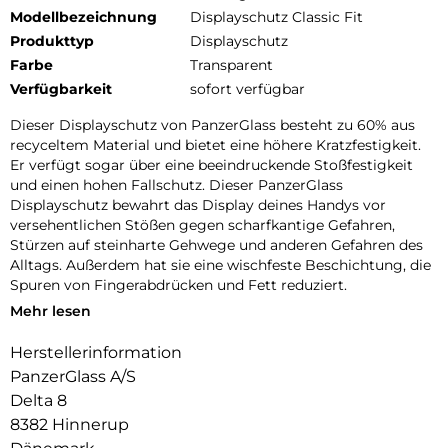
Modellbezeichnung
Displayschutz Classic Fit
Produkttyp
Displayschutz
Farbe
Transparent
Verfügbarkeit
sofort verfügbar
Dieser Displayschutz von PanzerGlass besteht zu 60% aus
recyceltem Material und bietet eine höhere Kratzfestigkeit.
Er verfügt sogar über eine beeindruckende Stoßfestigkeit
und einen hohen Fallschutz. Dieser PanzerGlass
Displayschutz bewahrt das Display deines Handys vor
versehentlichen Stößen gegen scharfkantige Gefahren,
Stürzen auf steinharte Gehwege und anderen Gefahren des
Alltags. Außerdem hat sie eine wischfeste Beschichtung, die
Spuren von Fingerabdrücken und Fett reduziert.
Mehr lesen
Der Displayschutz verlängert die Lebensdauer deines
Handys, damit du es eines Tages an jemanden weitergeben
Herstellerinformation
kannst, der es genauso liebt wie du. Dies ist eine Möglichkeit,
PanzerGlass A/S
auf eine nachhaltigere Zukunft hinzuarbeiten. Eine andere ist,
weniger Verpackung zu verwenden: Bei diesem
Delta 8
Displayschutz haben wir es geschafft, die Papierverpackung
8382 Hinnerup
im Vergleich zu früheren Modellen um 33 % zu reduzieren.