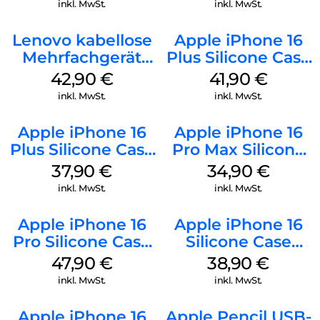
inkl. MwSt.
inkl. MwSt.
Lenovo kabellose
Apple iPhone 16
Mehrfachgerät
Plus Silicone Case
Luna Grey
MagSafe Stone
42,90
€
41,90
€
Gray
inkl. MwSt.
inkl. MwSt.
Apple iPhone 16
Apple iPhone 16
Plus Silicone Case
Pro Max Silicone
MagSafe Lake
Case MagSafe
37,90
€
34,90
€
Green
Denim
inkl. MwSt.
inkl. MwSt.
Apple iPhone 16
Apple iPhone 16
Pro Silicone Case
Silicone Case
MagSafe Denim
MagSafe
47,90
€
38,90
€
Ultramarine
inkl. MwSt.
inkl. MwSt.
Apple iPhone 16
Apple Pencil USB-