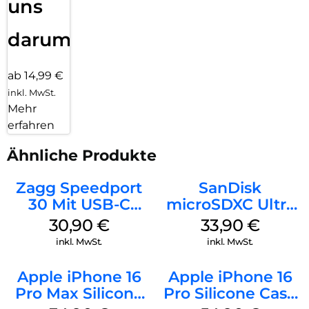
uns
darum!
ab 14,99 €
inkl. MwSt.
Mehr
erfahren
Ähnliche Produkte
Zagg Speedport
SanDisk
30 Mit USB-C
microSDXC Ultra
Kabel Weiß
128 GB + Adapter
30,90
€
33,90
€
Mobile
inkl. MwSt.
inkl. MwSt.
Apple iPhone 16
Apple iPhone 16
Pro Max Silicone
Pro Silicone Case