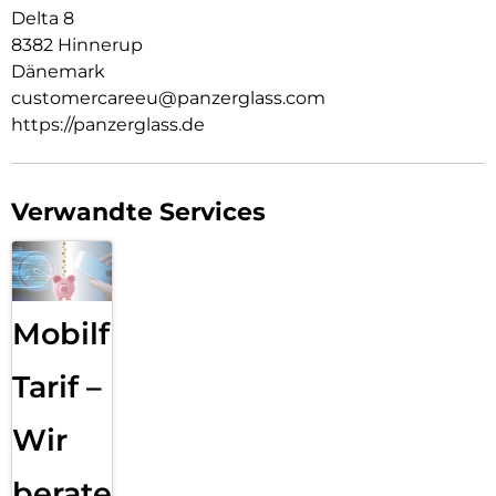
Delta 8
8382 Hinnerup
Dänemark
customercareeu@panzerglass.com
https://panzerglass.de
Verwandte Services
Mobilfunk
Tarif –
Wir
beraten