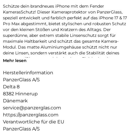
Schütze dein brandneues iPhone mit dem Fender
KamerasSchutz! Dieser Kameraprotektor von PanzerGlass,
speziell entwickelt und farblich perfekt auf das iPhone 17 & 17
Pro Max abgestimmt, bietet stylischen und robusten Schutz
vor den kleinen Stößen und Kratzern des Alltags. Der
superdünne, aber extrem stabile Linsenschutz sorgt für
maximale Haltbarkeit und schützt das gesamte Kamera-
Modul. Das matte Aluminiumgehäuse schützt nicht nur
deine Linsen, sondern verstärkt auch die Stabilität deines
gesamten iPhones – und das in einem Finish, das nie
Mehr lesen
verblasst! Erhältlich in drei wunderschönen,
geräteabgestimmten Farben: Silver, Deep Blue und Cosmic
Herstellerinformation
Orange. Und klar – die Installation ist kinderleicht und sitzt
PanzerGlass A/S
perfekt. Der farblich abgestimmte Fender von PanzerGlass
Delta 8
schützt dein iPhone mit einzigartigem Kameraschutz – echt
8382 Hinnerup
stark, echt du.
Dänemark
Der Global Recycled Standard (GRS) = Die GRS ist eine
service@panzerglas.com
internationale Produktnorm, die Anforderungen an recycelte
https://panzerglass.com
Materialien definiert, z.B. in Bezug auf Rückverfolgbarkeit,
chemische Inhaltsstoffe und Umweltauswirkungen.
Verantwortliche für die EU
PanzerGlass A/S