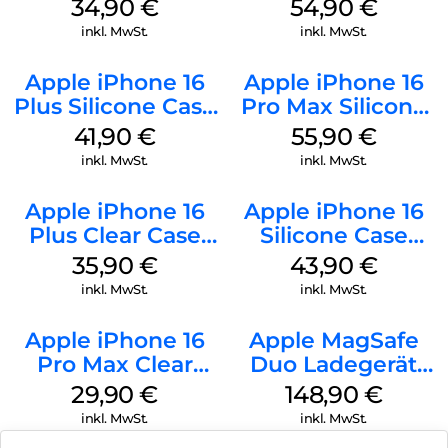
Case MagSafe
MagSafe Black
34,90
€
54,90
€
Denim
inkl. MwSt.
inkl. MwSt.
Apple iPhone 16
Apple iPhone 16
Plus Silicone Case
Pro Max Silicone
MagSafe Stone
Case MagSafe
41,90
€
55,90
€
Gray
Stone Gray
inkl. MwSt.
inkl. MwSt.
Apple iPhone 16
Apple iPhone 16
Plus Clear Case
Silicone Case
MagSafe
MagSafe Plum
35,90
€
43,90
€
Transparent
inkl. MwSt.
inkl. MwSt.
Apple iPhone 16
Apple MagSafe
Pro Max Clear
Duo Ladegerät
Case MagSafe
Weiß
29,90
€
148,90
€
Transparent
inkl. MwSt.
inkl. MwSt.