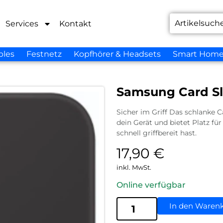
Services
Kontakt
bles
Festnetz
Kopfhörer & Headsets
Smart Hom
Samsung Card Sl
Sicher im Griff Das schlanke Ca
dein Gerät und bietet Platz für
schnell griffbereit hast.
17,90
€
inkl. MwSt.
Online verfügbar
In den Waren