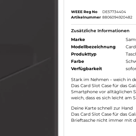
WEEE Reg No
DE57734404
Artikelnummer
8806094920482
Zusätzliche Informationen
Marke
Sam
Modellbezeichnung
Card
Produkttyp
Tasc
Farbe
Schw
Verfügbarkeit
sofo
Stark im Nehmen – weich in d
Das Card Slot Case für das Gal
Smartphone vor alltäglichen St
weich, dass es sich leicht a
Deine Karte schnell zur Hand
Das Card Slot Case für das Gal
Brieftasche nicht immer mit d