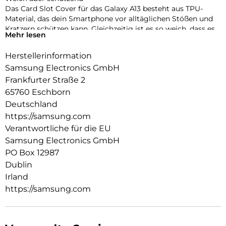
Das Card Slot Cover für das Galaxy A13 besteht aus TPU-
Material, das dein Smartphone vor alltäglichen Stößen und
Kratzern schützen kann. Gleichzeitig ist es so weich, dass es
Mehr lesen
sich leicht am Smartphone anbringen und auch wieder
abnehmen lässt.
Herstellerinformation
Deine Karte schnell zur Hand
Samsung Electronics GmbH
Möchtest du eine häufig verwendete Bank- oder Bahnkarte
Frankfurter Straße 2
in Griffweite haben? Das Card Slot Cover für das Galaxy A13
65760 Eschborn
bietet Platz für eine Karte, sodass du deine Brieftasche nicht
Deutschland
immer mit dir führen musst.
https://samsung.com
Verantwortliche für die EU
Samsung Electronics GmbH
PO Box 12987
Dublin
Irland
https://samsung.com