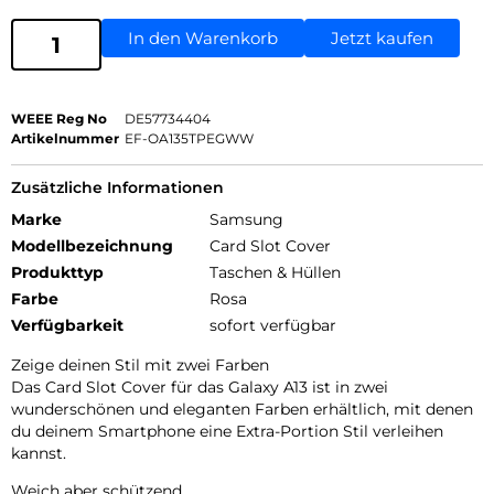
In den Warenkorb
Jetzt kaufen
WEEE Reg No
DE57734404
Artikelnummer
EF-OA135TPEGWW
Zusätzliche Informationen
Marke
Samsung
Modellbezeichnung
Card Slot Cover
Produkttyp
Taschen & Hüllen
Farbe
Rosa
Verfügbarkeit
sofort verfügbar
Zeige deinen Stil mit zwei Farben
Das Card Slot Cover für das Galaxy A13 ist in zwei
wunderschönen und eleganten Farben erhältlich, mit denen
du deinem Smartphone eine Extra-Portion Stil verleihen
kannst.
Weich aber schützend