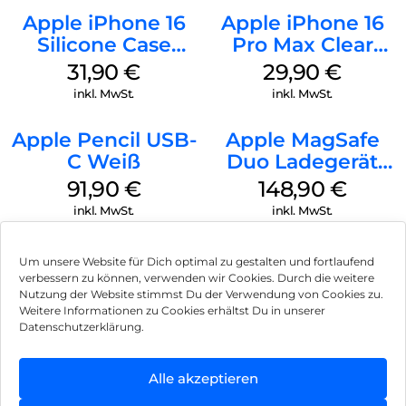
Apple iPhone 16
Apple iPhone 16
Silicone Case
Pro Max Clear
MagSafe Fuchsia
Case MagSafe
31,90
€
29,90
€
Transparent
inkl. MwSt.
inkl. MwSt.
Apple Pencil USB-
Apple MagSafe
C Weiß
Duo Ladegerät
Weiß
91,90
€
148,90
€
inkl. MwSt.
inkl. MwSt.
Um unsere Website für Dich optimal zu gestalten und fortlaufend
verbessern zu können, verwenden wir Cookies. Durch die weitere
Nutzung der Website stimmst Du der Verwendung von Cookies zu.
Impressum
Weitere Informationen zu Cookies erhältst Du in unserer
Datenschutzerklärung.
AGB
Datenschutz
Alle akzeptieren