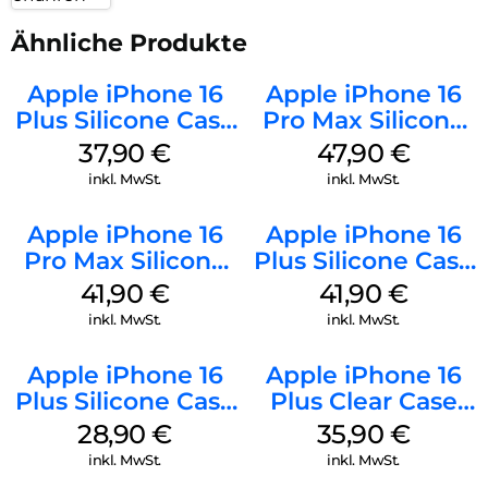
Ähnliche Produkte
Apple iPhone 16
Apple iPhone 16
Plus Silicone Case
Pro Max Silicone
MagSafe Lake
Case MagSafe
37,90
€
47,90
€
Green
Black
inkl. MwSt.
inkl. MwSt.
Apple iPhone 16
Apple iPhone 16
Pro Max Silicone
Plus Silicone Case
Case MagSafe
MagSafe Stone
41,90
€
41,90
€
Ultramarine
Gray
inkl. MwSt.
inkl. MwSt.
Apple iPhone 16
Apple iPhone 16
Plus Silicone Case
Plus Clear Case
MagSafe Black
MagSafe
28,90
€
35,90
€
Transparent
inkl. MwSt.
inkl. MwSt.