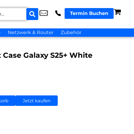
Termin Buchen
e
Netzwerk & Router
Zubehör
t Case Galaxy S25+ White
korb
Jetzt kaufen