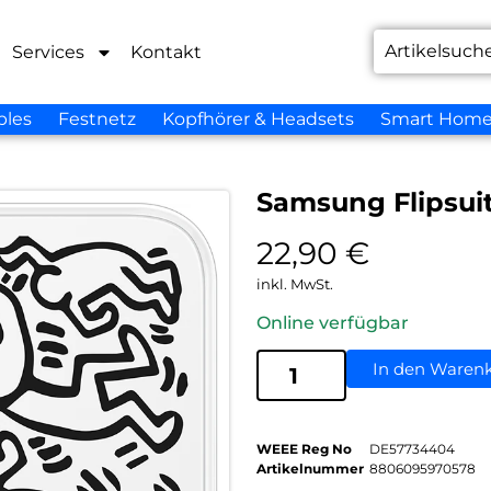
Services
Kontakt
bles
Festnetz
Kopfhörer & Headsets
Smart Hom
Samsung Flipsui
22,90
€
inkl. MwSt.
Online verfügbar
In den Waren
WEEE Reg No
DE57734404
Artikelnummer
8806095970578