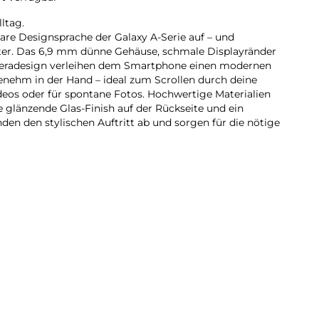
ltag.
lare Designsprache der Galaxy A-Serie auf – und
iter. Das 6,9 mm dünne Gehäuse, schmale Displayränder
meradesign verleihen dem Smartphone einen modernen
genehm in der Hand – ideal zum Scrollen durch deine
eos oder für spontane Fotos. Hochwertige Materialien
he glänzende Glas-Finish auf der Rückseite und ein
en den stylischen Auftritt ab und sorgen für die nötige
rt jetzt auch mit der Galaxy A-Serie: Dank der intuitiven
 5G kannst du fließend in deine Szenen hineinzoomen.
 Übergänge zwischen den Zoomstufen, sodass deine
rken. So findest du schnell den passenden Bildausschnitt
u detailreichen Close-ups.
laxy A57 5G überfüllte Datenautobahnen und nutzt das
ger ausgelastet ist als andere Frequenzen. Dadurch
dungen ohne Störungen und Ruckler profitieren – auch
g online sind. Ob Streaming, Gaming oder Downloads: Mit