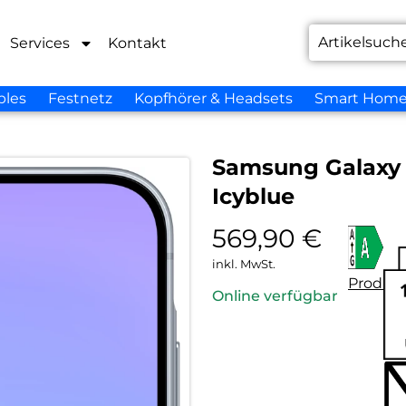
Services
Kontakt
bles
Festnetz
Kopfhörer & Headsets
Smart Hom
Samsung Galaxy
Icyblue
569,90
€
inkl. MwSt.
Produkt
Online verfügbar