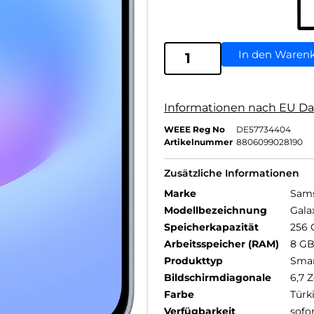
In den Waren
Informationen nach EU Da
WEEE Reg No
DE57734404
Artikelnummer
8806099028190
Zusätzliche Informationen
Marke
Sam
Modellbezeichnung
Gala
Speicherkapazität
256 
Arbeitsspeicher (RAM)
8 G
Produkttyp
Sma
Bildschirmdiagonale
6,7 Z
Farbe
Türk
Verfügbarkeit
sofo