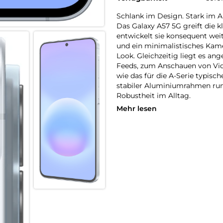
Schlank im Design. Stark im Al
Das Galaxy A57 5G greift die k
entwickelt sie konsequent we
und ein minimalistisches Ka
Look. Gleichzeitig liegt es an
Feeds, zum Anschauen von Vid
wie das für die A-Serie typisc
stabiler Aluminiumrahmen rund
Robustheit im Alltag.
Mehr lesen
Fließend zoomen
Ruckelfreies Zoomen funktionie
Zoomsteuerung des Galaxy A57
Die Kamera ermöglicht sanfte
Videos stabil und natürlich wi
– von dynamischer Action hin z
Auf der Überholspur
Mit Wi-Fi 6E verlässt dein Ga
moderne 6-GHz-Band, das weni
kannst du von stabilen Verbin
wenn viele Geräte gleichzeiti