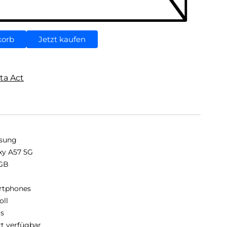
korb
Jetzt kaufen
ta Act
sung
xy A57 5G
GB
B
rtphones
oll
is
rt verfügbar