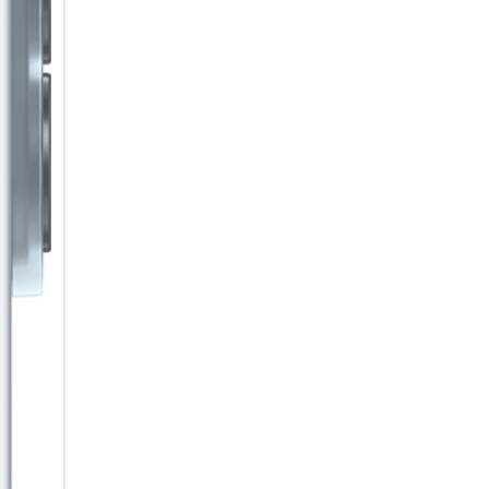
dem Galaxy A57 5G bleibst du 
Deine Motive im Fokus
Gruppen-Selfies, die alle von i
Funktion kannst du für jede 
Aufnahmen ohne geschlossene
Details in deinen Aufnahmen s
verfeinert automatisch Elemen
Lieblingsstimmung für deine B
Lichteinstellungen einfach als
Videos an.
Eine Anfrage, vieles erledigt
Mit der tief in deinem Galaxy A
Anfrage erledigen – ohne dass
Beispiel einen ermin aus eine
gleichzeitig einen Alarm in de
Samsung Notes direkt mit den
Alltag von flexiblen AI-Agente
bevorzugten Agenten einfach p
AI im Hintergrund für dich arb
Sound, der verbindet