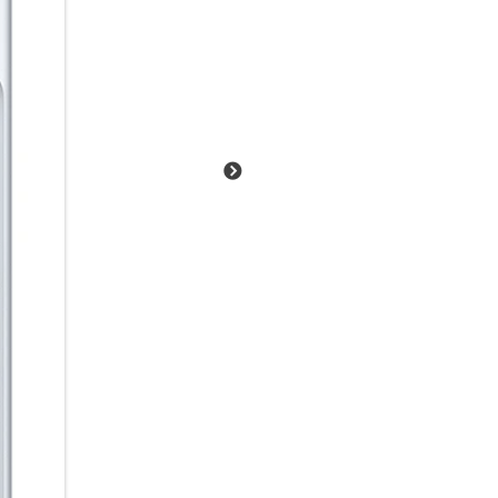
Warum alleine hören, wenn 
Auracast kannst du Audioinhal
Empfänger in der Nähe übertra
Starte einfach einen Broadcast
Video mit Ton anzuschauen. Pr
Einfach über das Smartphone v
empfangen.
Lange Energie. Kurze Ladepau
Von der ersten Nachricht am 
5.000-mAh Akku begleitet dich
bietet dir dabei bis zu 29 St
nachgeladen werden muss, brin
Galaxy A57 5G schnell wieder a