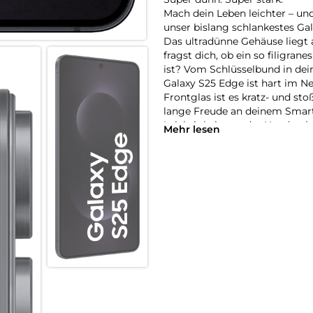
Mach dein Leben leichter – u
unser bislang schlankestes Gal
Das ultradünne Gehäuse liegt
fragst dich, ob ein so filigr
ist? Vom Schlüsselbund in dein
Galaxy S25 Edge ist hart im 
Frontglas ist es kratz- und st
lange Freude an deinem Smart
Leichtigkeit von der Hand ge
Mehr lesen
Leistung machen. Ob Streaming
Snapdragon 8 Elite for Galaxy 
vorgenommen hast. Zusammen 
schnell und reibungslos erled
einfach. Die 200-Megapixel-Ka
lebendig für dich fest. Bei sc
Einfach nur den Auslöser drüc
innen teilen. Erlebe mit dem G
Design stecken kann.
Schlank, super schlank, Galaxy
Als unser bisher dünnstes und
Edge ein technisches Meister