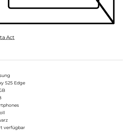
ta Act
sung
xy S25 Edge
GB
B
rtphones
oll
arz
rt verfügbar