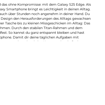
nd das ohne Kompromisse: mit dem Galaxy S25 Edge. Als
axy Smartphone bringt es Leichtigkeit in deinen Alltag.
 auch über Stunden noch angenehm in deiner Hand. Du
anes Design den Herausforderungen des Alltags gewachsen
er Tasche bis zu kleinen Missgeschicken im Alltag: Das
Nehmen. Durch den stabilen Titan-Rahmen und dem
oßfest. So kannst du ganz entspannt bleiben und hast
phone. Damit dir deine täglichen Aufgaben mit
hen, musst du zudem keine Kompromisse in Sachen
, Videocalls oder Bildbearbeitung: Der starke
Prozessor unterstützt dich bei dem, was du dir
mit den Galaxy AI-Funktionen kannst du viele Dinge
igen. Auch das Aufnehmen von Fotos und Videos ist ganz
mera hält deine schönsten Momente detailliert und
hlechten Lichtverhältnissen musst du nichts weiter tun.
ken, staunen – und die Ergebnisse mit deinen Freund
alaxy S25 Edge, wie viel Leistung in einem schlanken
 S25 Edge:
 leichtestes Galaxy S-Smartphone ist das Galaxy S25
werk und Design-Statement in einem. Das hochwertige