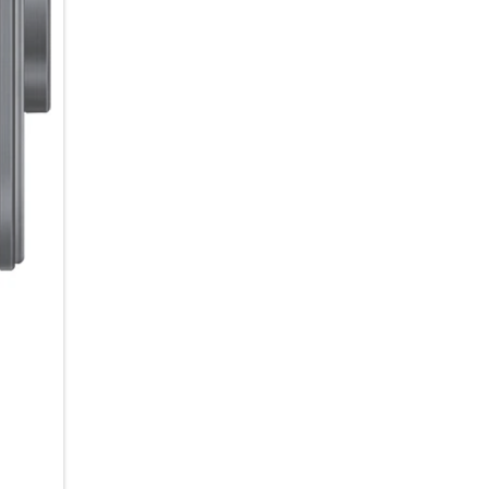
Gehäuse ist mit gerade einma
ultraflach und verzichtet auf
leicht und dennoch ausbalanci
sleeke Look durch das edle Fin
Titanium Silver, Titanium Jet
und jedem Gramm gespart wur
Performance, Robustheit oder 
Leistung und ein Premium-Kam
Das 16,91 cm / 6,7 Zoll QHD+
von bis zu 120 Hz setzt auf die
Überzeuge dich mit dem Galax
kann.
Elegant & alltagstauglich:
So schlank und leicht dein Gal
Watte packen. Das Smartphone 
scharfe Kanten und raue Ober
– und zeigt, dass ein elegante
Titan-Rahmen verleiht dem Gal
auch Stabilität, auf die du dich
verlassen kannst. Und das, ohne
und leicht zugleich. Auf der 
Einsatz. Es ist resistent gegen