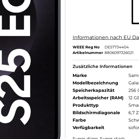
Informationen nach EU Da
WEEE Reg No
DE57734404
Artikelnummer
8806097326021
Zusätzliche Informationen
Marke
Sam
Modellbezeichnung
Gala
Speicherkapazität
256 
Arbeitsspeicher (RAM)
12 G
Produkttyp
Sma
Bildschirmdiagonale
6,7 Z
Farbe
Schw
Verfügbarkeit
sofo
Super dünn. Super stark.