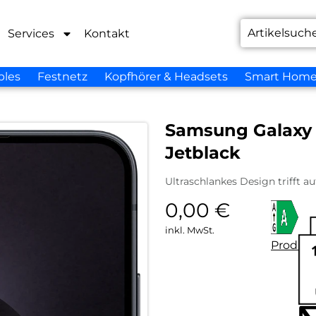
Services
Kontakt
bles
Festnetz
Kopfhörer & Headsets
Smart Hom
Samsung Galaxy 
Jetblack
Ultraschlankes Design trifft 
0,00
€
inkl. MwSt.
Produkt