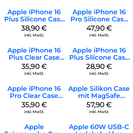
Apple iPhone 16
Apple iPhone 16
Plus Silicone Case
Pro Silicone Case
MagSafe Denim
MagSafe Denim
38,90
€
47,90
€
inkl. MwSt.
inkl. MwSt.
Apple iPhone 16
Apple iPhone 16
Plus Clear Case
Plus Silicone Case
MagSafe
MagSafe Black
35,90
€
28,90
€
Transparent
inkl. MwSt.
inkl. MwSt.
Apple iPhone 16
Apple Silikon Case
Pro Clear Case
mit MagSafe
MagSafe
iPhone 14 Pro
35,90
€
57,90
€
Transparent
(PRODUCT)RED
inkl. MwSt.
inkl. MwSt.
Apple
Apple 60W USB-C