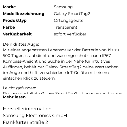
Marke
Samsung
Modellbezeichnung
Galaxy SmartTag2
Produkttyp
Ortungsgeräte
Farbe
Transparent
Verfügbarkeit
sofort verfügbar
Dein drittes Auge:
Mit einer angepassten Lebensdauer der Batterie von bis zu
500 Tagen, staubdicht und wassergeschützt nach IP67,
Kompass-Ansicht und Suche in der Nähe für intuitives
Auffinden, behält der Galaxy SmartTag2 deine Wertsachen
im Auge und hilft, verschiedene IoT-Geräte mit einem
einfachen Klick zu steuern.
Leicht gefunden:
Der neu gestaltete Galaxy SmartTag2 ist bequem zu taggen
Mehr lesen
und zu tragen. Er ist staubdicht und wassergeschützt nach
IP67, ermöglicht den Fernzugriff auf deine IoT-Geräte und
Herstellerinformation
hält bis zu 500 Tage oder sogar bis zu 40 % länger im
Samsung Electronics GmbH
Energiesparmodus.
Frankfurter Straße 2
Auf Nummer sicher: