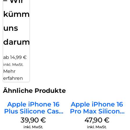
– Wir
kümmern
uns
darum!
ab 14,99 €
inkl. MwSt.
Mehr
erfahren
Ähnliche Produkte
Apple iPhone 16
Apple iPhone 16
Plus Silicone Case
Pro Max Silicone
MagSafe Plum
Case MagSafe
39,90
€
47,90
€
Black
inkl. MwSt.
inkl. MwSt.