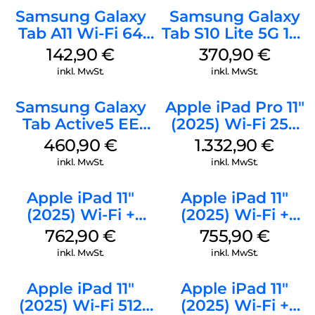
Samsung Galaxy
Samsung Galaxy
Tab A11 Wi-Fi 64
Tab S10 Lite 5G 128
GB Gray
GB Silver
142,90
€
370,90
€
inkl. MwSt.
inkl. MwSt.
Samsung Galaxy
Apple iPad Pro 11″
Tab Active5 EE
(2025) Wi-Fi 256
Wi-Fi 128 GB black
GB Standardglas
460,90
€
1.332,90
€
Silber
inkl. MwSt.
inkl. MwSt.
Apple iPad 11″
Apple iPad 11″
(2025) Wi-Fi +
(2025) Wi-Fi +
Cellular 256 GB
Cellular 256 GB
762,90
€
755,90
€
Silber
Pink
inkl. MwSt.
inkl. MwSt.
Apple iPad 11″
Apple iPad 11″
(2025) Wi-Fi 512
(2025) Wi-Fi +