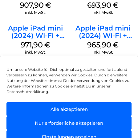
GB Silber
Cellular 128 GB
907,90
€
693,90
€
Gelb
inkl. MwSt.
inkl. MwSt.
Apple iPad mini
Apple iPad mini
(2024) Wi-Fi +
(2024) Wi-Fi +
Cellular 128 GB
Cellular 256 GB
971,90
€
965,90
€
Space Grau
Space Grau
inkl. MwSt.
inkl. MwSt.
Um unsere Website für Dich optimal zu gestalten und fortlaufend
verbessern zu können, verwenden wir Cookies. Durch die weitere
Nutzung der Website stimmst Du der Verwendung von Cookies zu.
Impressum
Weitere Informationen zu Cookies erhältst Du in unserer
Datenschutzerklärung.
AGB
Datenschutz
Alle akzeptieren
Vertrag widerrufen
Nur erforderliche akzeptieren
Hinweis zur Batterieentsorgung
Einstellungen anzeigen