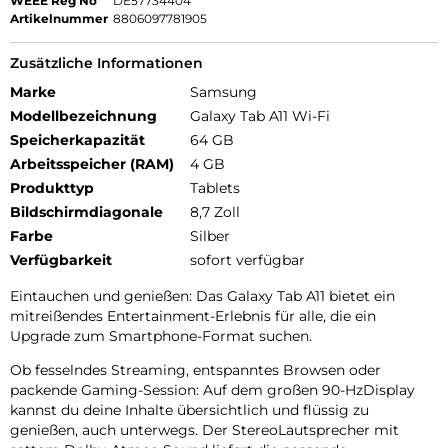
WEEE Reg No
DE57734404
Artikelnummer
8806097781905
Zusätzliche Informationen
Marke
Samsung
Modellbezeichnung
Galaxy Tab A11 Wi-Fi
Speicherkapazität
64 GB
Arbeitsspeicher (RAM)
4 GB
Produkttyp
Tablets
Bildschirmdiagonale
8,7 Zoll
Farbe
Silber
Verfügbarkeit
sofort verfügbar
Eintauchen und genießen: Das Galaxy Tab A11 bietet ein
mitreißendes Entertainment-Erlebnis für alle, die ein
Upgrade zum Smartphone-Format suchen.
Ob fesselndes Streaming, entspanntes Browsen oder
packende Gaming-Session: Auf dem großen 90-HzDisplay
kannst du deine Inhalte übersichtlich und flüssig zu
genießen, auch unterwegs. Der StereoLautsprecher mit