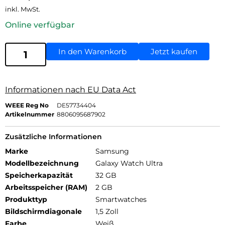
inkl. MwSt.
Online verfügbar
In den Warenkorb
Jetzt kaufen
Informationen nach EU Data Act
WEEE Reg No
DE57734404
Artikelnummer
8806095687902
Zusätzliche Informationen
Marke
Samsung
Modellbezeichnung
Galaxy Watch Ultra
Speicherkapazität
32 GB
Arbeitsspeicher (RAM)
2 GB
Produkttyp
Smartwatches
Bildschirmdiagonale
1,5 Zoll
Farbe
Weiß