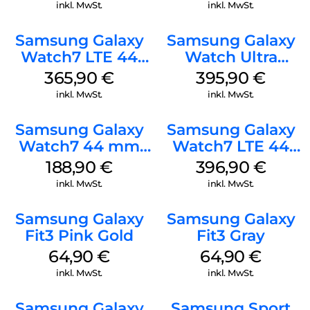
Watch8/Watch8
inkl. MwSt.
inkl. MwSt.
Classic Graphite
Samsung Galaxy
Samsung Galaxy
Watch7 LTE 44
Watch Ultra
mm Silver
Titanium Gray
365,90
€
395,90
€
inkl. MwSt.
inkl. MwSt.
Samsung Galaxy
Samsung Galaxy
Watch7 44 mm
Watch7 LTE 44
Green
mm Green
188,90
€
396,90
€
inkl. MwSt.
inkl. MwSt.
Samsung Galaxy
Samsung Galaxy
Fit3 Pink Gold
Fit3 Gray
64,90
€
64,90
€
inkl. MwSt.
inkl. MwSt.
Samsung Galaxy
Samsung Sport