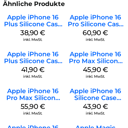
Ähnliche Produkte
Apple iPhone 16
Apple iPhone 16
Plus Silicone Case
Pro Silicone Case
MagSafe Denim
MagSafe Stone
38,90
€
60,90
€
Gray
inkl. MwSt.
inkl. MwSt.
Apple iPhone 16
Apple iPhone 16
Plus Silicone Case
Pro Max Silicone
MagSafe Stone
Case MagSafe
41,90
€
45,90
€
Gray
Ultramarine
inkl. MwSt.
inkl. MwSt.
Apple iPhone 16
Apple iPhone 16
Pro Max Silicone
Silicone Case
Case MagSafe
MagSafe Plum
55,90
€
43,90
€
Stone Gray
inkl. MwSt.
inkl. MwSt.
Apple iPhone 16
Apple Magic