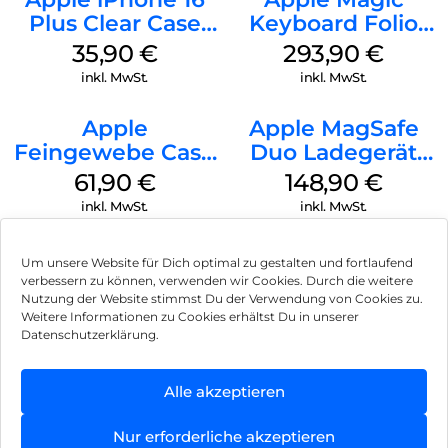
Plus Clear Case
Keyboard Folio
MagSafe
iPad 10.9″ (10.Gen.)
35,90
€
293,90
€
Transparent
Weiß
inkl. MwSt.
inkl. MwSt.
Apple
Apple MagSafe
Feingewebe Case
Duo Ladegerät
iPhone 15 Pro
Weiß
61,90
€
148,90
€
MagSafe Schwarz
inkl. MwSt.
inkl. MwSt.
Um unsere Website für Dich optimal zu gestalten und fortlaufend
verbessern zu können, verwenden wir Cookies. Durch die weitere
Nutzung der Website stimmst Du der Verwendung von Cookies zu.
Impressum
Weitere Informationen zu Cookies erhältst Du in unserer
Datenschutzerklärung.
AGB
Datenschutz
Alle akzeptieren
Vertrag widerrufen
Nur erforderliche akzeptieren