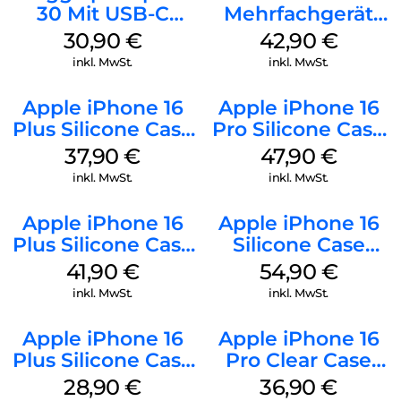
30 Mit USB-C
Mehrfachgerät
Kabel Weiß
Luna Grey
30,90
€
42,90
€
inkl. MwSt.
inkl. MwSt.
Apple iPhone 16
Apple iPhone 16
Plus Silicone Case
Pro Silicone Case
MagSafe Lake
MagSafe Denim
37,90
€
47,90
€
Green
inkl. MwSt.
inkl. MwSt.
Apple iPhone 16
Apple iPhone 16
Plus Silicone Case
Silicone Case
MagSafe Stone
MagSafe Lake
41,90
€
54,90
€
Gray
Green
inkl. MwSt.
inkl. MwSt.
Apple iPhone 16
Apple iPhone 16
Plus Silicone Case
Pro Clear Case
MagSafe Black
MagSafe
28,90
€
36,90
€