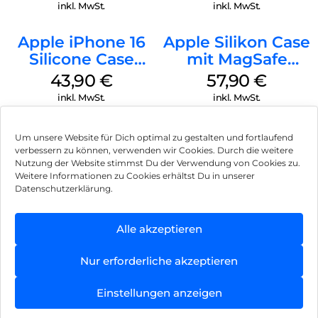
Transparent
inkl. MwSt.
inkl. MwSt.
Apple iPhone 16
Apple Silikon Case
Silicone Case
mit MagSafe
MagSafe Plum
iPhone 14 Pro
43,90
€
57,90
€
(PRODUCT)RED
inkl. MwSt.
inkl. MwSt.
Um unsere Website für Dich optimal zu gestalten und fortlaufend
verbessern zu können, verwenden wir Cookies. Durch die weitere
Nutzung der Website stimmst Du der Verwendung von Cookies zu.
Impressum
Weitere Informationen zu Cookies erhältst Du in unserer
Datenschutzerklärung.
AGB
Datenschutz
Alle akzeptieren
Vertrag widerrufen
Nur erforderliche akzeptieren
Hinweis zur Batterieentsorgung
Einstellungen anzeigen
Newsletter