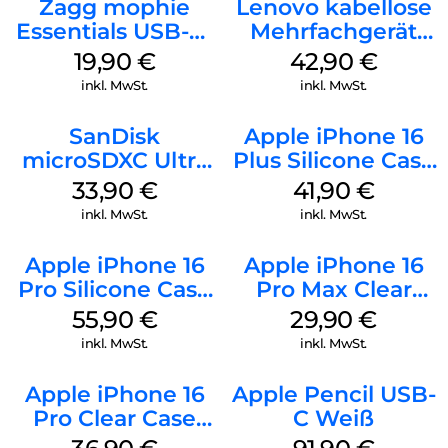
Zagg mophie
Lenovo kabellose
Essentials USB-C-
Mehrfachgerät
20W Charger PD
Luna Grey
19,90
€
42,90
€
Weiß
inkl. MwSt.
inkl. MwSt.
SanDisk
Apple iPhone 16
microSDXC Ultra
Plus Silicone Case
128 GB + Adapter
MagSafe Stone
33,90
€
41,90
€
Mobile
Gray
inkl. MwSt.
inkl. MwSt.
Apple iPhone 16
Apple iPhone 16
Pro Silicone Case
Pro Max Clear
MagSafe Stone
Case MagSafe
55,90
€
29,90
€
Gray
Transparent
inkl. MwSt.
inkl. MwSt.
Apple iPhone 16
Apple Pencil USB-
Pro Clear Case
C Weiß
MagSafe