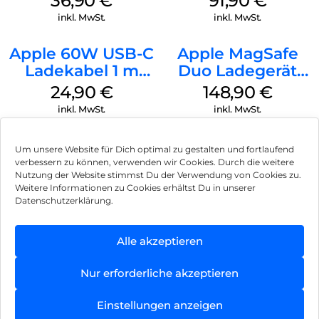
36,90
€
91,90
€
Transparent
inkl. MwSt.
inkl. MwSt.
Apple 60W USB-C
Apple MagSafe
Ladekabel 1 m
Duo Ladegerät
Weiß
Weiß
24,90
€
148,90
€
inkl. MwSt.
inkl. MwSt.
Um unsere Website für Dich optimal zu gestalten und fortlaufend
verbessern zu können, verwenden wir Cookies. Durch die weitere
Nutzung der Website stimmst Du der Verwendung von Cookies zu.
Impressum
Weitere Informationen zu Cookies erhältst Du in unserer
Datenschutzerklärung.
AGB
Datenschutz
Alle akzeptieren
Vertrag widerrufen
Nur erforderliche akzeptieren
Hinweis zur Batterieentsorgung
Einstellungen anzeigen
Newsletter