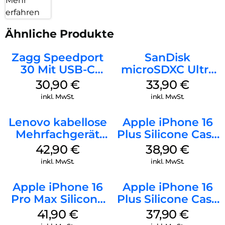
Mehr
erfahren
Ähnliche Produkte
Zagg Speedport
SanDisk
30 Mit USB-C
microSDXC Ultra
Kabel Weiß
128 GB + Adapter
30,90
€
33,90
€
Mobile
inkl. MwSt.
inkl. MwSt.
Lenovo kabellose
Apple iPhone 16
Mehrfachgerät
Plus Silicone Case
Luna Grey
MagSafe Denim
42,90
€
38,90
€
inkl. MwSt.
inkl. MwSt.
Apple iPhone 16
Apple iPhone 16
Pro Max Silicone
Plus Silicone Case
Case MagSafe
MagSafe Lake
41,90
€
37,90
€
Ultramarine
Green