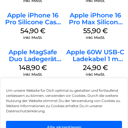
inkl. MwSt.
inkl. MwSt.
Apple iPhone 16
Apple iPhone 16
Pro Silicone Case
Pro Max Silicone
MagSafe Black
Case MagSafe
54,90
€
55,90
€
Stone Gray
inkl. MwSt.
inkl. MwSt.
Apple MagSafe
Apple 60W USB-C
Duo Ladegerät
Ladekabel 1 m
Weiß
Weiß
148,90
€
24,90
€
inkl. MwSt.
inkl. MwSt.
Um unsere Website für Dich optimal zu gestalten und fortlaufend
verbessern zu können, verwenden wir Cookies. Durch die weitere
Nutzung der Website stimmst Du der Verwendung von Cookies zu.
Impressum
Weitere Informationen zu Cookies erhältst Du in unserer
Datenschutzerklärung.
AGB
Datenschutz
Alle akzeptieren