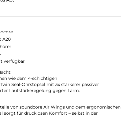
dcore
p A20
hörer
ß
rt verfügbar
Nacht:
onen wie dem 4-schichtigen
in Seal-Ohrstöpsel mit 3x stärkerer passiver
rter Lautstärkeregelung gegen Lärm.
orteile von soundcore Air Wings und dem ergonomischen
 sorgt für drucklosen Komfort – selbst in der
aufzeit mit 1x Laden bei 14 Stunden und verlängert sich