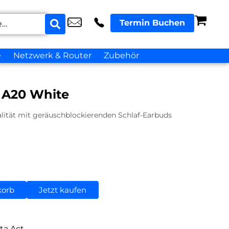
Termin Buchen
e
Netzwerk & Router
Zubehör
 A20 White
alität mit geräuschblockierenden Schlaf-Earbuds
korb
Jetzt kaufen
ta Act