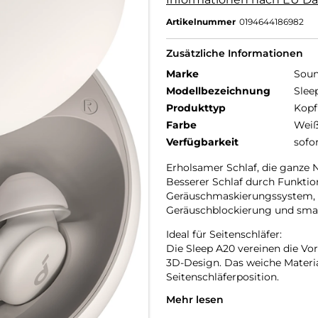
Artikelnummer
0194644186982
Zusätzliche Informationen
Marke
Soun
Modellbezeichnung
Slee
Produkttyp
Kopf
Farbe
Wei
Verfügbarkeit
sofo
Erholsamer Schlaf, die ganze 
Besserer Schlaf durch Funkti
Geräuschmaskierungssystem, Tw
Geräuschblockierung und sma
Ideal für Seitenschläfer:
Die Sleep A20 vereinen die V
3D-Design. Das weiche Material
Seitenschläferposition.
Mehr lesen
Extra lange Wiedergabe:
Im Schlafmodus liegt die Akkul