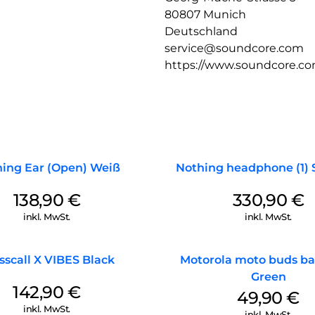
80807 Munich
Deutschland
service@soundcore.com
https://www.soundcore.c
ing Ear (Open) Weiß
Nothing headphone (1)
138,90
€
330,90
€
inkl. MwSt.
inkl. MwSt.
sscall X VIBES Black
Motorola moto buds ba
Green
142,90
€
49,90
€
inkl. MwSt.
inkl. MwSt.