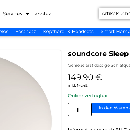
Services
Kontakt
bles
Festnetz
Kopfhörer & Headsets
Smart Hom
soundcore Sleep
Genieße erstklassige Schlafqu
149,90
€
inkl. MwSt.
Online verfügbar
In den Waren
Informationen nach EU Da