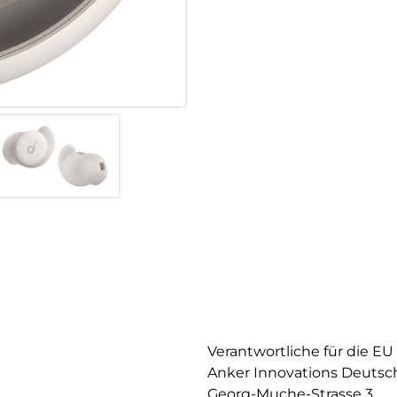
mit Ladecase auf 80 Stunden.
und zusätzliche 55 Stunden mi
Streame Inhalte via Bluetooth:
Dank der stabilen Bluetooth 5
verschiedenem weißen Rausche
erholsame Nachtruhe erstellen
Schlafanalyse für bessere Erho
Ein G-Sensor in den Sleep A20
Zusammen mit der Echtzeituhr e
Einblicke in dein nächtliches V
Verantwortliche für die EU
Anker Innovations Deuts
Georg-Muche-Strasse 3