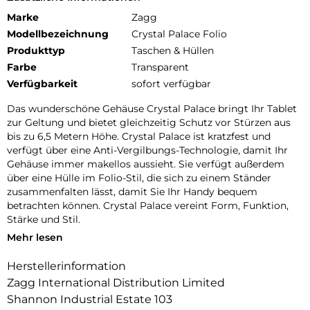
Marke
Zagg
Modellbezeichnung
Crystal Palace Folio
Produkttyp
Taschen & Hüllen
Farbe
Transparent
Verfügbarkeit
sofort verfügbar
Das wunderschöne Gehäuse Crystal Palace bringt Ihr Tablet
zur Geltung und bietet gleichzeitig Schutz vor Stürzen aus
bis zu 6,5 Metern Höhe. Crystal Palace ist kratzfest und
verfügt über eine Anti-Vergilbungs-Technologie, damit Ihr
Gehäuse immer makellos aussieht. Sie verfügt außerdem
über eine Hülle im Folio-Stil, die sich zu einem Ständer
zusammenfalten lässt, damit Sie Ihr Handy bequem
betrachten können. Crystal Palace vereint Form, Funktion,
Stärke und Stil.
Mehr lesen
Fallresistent bis zu 2 Metern: Crystal Palace mit Folio wurde
getestet und hat bewiesen, dass protect Ihr Tablet bei
Herstellerinformation
Stürzen bis zu 2 Metern schützt.
Zagg International Distribution Limited
Gestärkt mit Graphene: Graphene ist härter als ein Diamant,
Shannon Industrial Estate 103
elastischer als Gummi und bis zu 200-mal stärker als Stahl.