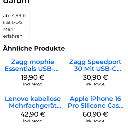
darum!
ab 14,99 €
inkl. MwSt.
Mehr
erfahren
Ähnliche Produkte
Zagg mophie
Zagg Speedport
Essentials USB-C-
30 Mit USB-C
20W Charger PD
Kabel Weiß
19,90
€
30,90
€
Weiß
inkl. MwSt.
inkl. MwSt.
Lenovo kabellose
Apple iPhone 16
Mehrfachgerät
Pro Silicone Case
Luna Grey
MagSafe Stone
42,90
€
60,90
€
Gray
inkl. MwSt.
inkl. MwSt.