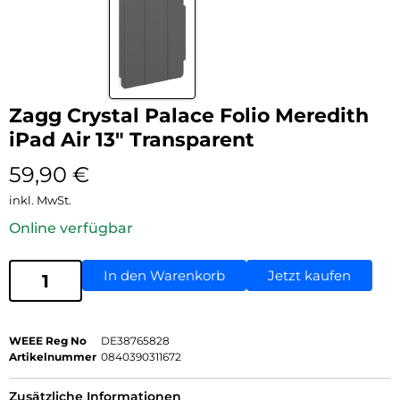
Zagg Crystal Palace Folio Meredith
iPad Air 13″ Transparent
59,90
€
inkl. MwSt.
Online verfügbar
In den Warenkorb
Jetzt kaufen
WEEE Reg No
DE38765828
Artikelnummer
0840390311672
Zusätzliche Informationen