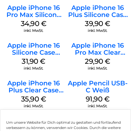
Apple iPhone 16
Apple iPhone 16
Pro Max Silicone
Plus Silicone Case
Case MagSafe
MagSafe Plum
34,90
€
39,90
€
Denim
inkl. MwSt.
inkl. MwSt.
Apple iPhone 16
Apple iPhone 16
Silicone Case
Pro Max Clear
MagSafe Fuchsia
Case MagSafe
31,90
€
29,90
€
Transparent
inkl. MwSt.
inkl. MwSt.
Apple iPhone 16
Apple Pencil USB-
Plus Clear Case
C Weiß
MagSafe
35,90
€
91,90
€
Transparent
inkl. MwSt.
inkl. MwSt.
Um unsere Website für Dich optimal zu gestalten und fortlaufend
verbessern zu können, verwenden wir Cookies. Durch die weitere